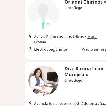
Orianni Chirinos
Ginecólogo
Av Las Palmeras , Los Olivos
•
Mapa
Ecofem
Electrocoagulación
Precio sin es
Dra. Karina León
Moreyra
Ginecólogo
Avenida los próceres 600. 2 do piso