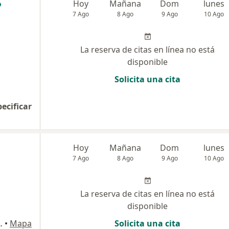
Hoy
Mañana
Dom
lunes
7 Ago
8 Ago
9 Ago
10 Ago
La reserva de citas en línea no está
disponible
Solicita una cita
pecificar
Hoy
Mañana
Dom
lunes
7 Ago
8 Ago
9 Ago
10 Ago
La reserva de citas en línea no está
disponible
 , San Martín de Porres
•
Mapa
Solicita una cita