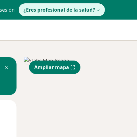
 sesión
¿Eres profesional de la salud?
Ampliar mapa
Mar
Mié
Jue
11 Ago
12 Ago
13 Ago