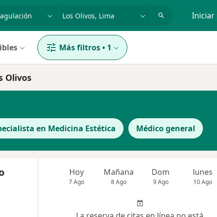
dad, enfermedad o nombre
p. ej. Lima
Iniciar
ibles
Más filtros
•
1
s Olivos
pecialista en Medicina Estética
Médico general
o
Hoy
Mañana
Dom
lunes
7 Ago
8 Ago
9 Ago
10 Ago
La reserva de citas en línea no está