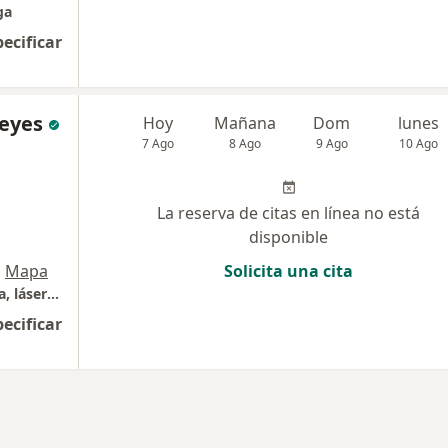
ga
pecificar
Reyes
Hoy
Mañana
Dom
lunes
7 Ago
8 Ago
9 Ago
10 Ago
La reserva de citas en línea no está
disponible
•
Mapa
Solicita una cita
Consulta en dermatólogia clínica , quirúrgica, láser y estética
pecificar