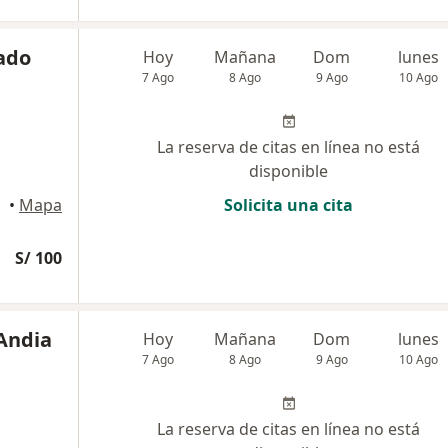
gado
Hoy
Mañana
Dom
lunes
7 Ago
8 Ago
9 Ago
10 Ago
La reserva de citas en línea no está
disponible
•
Mapa
Solicita una cita
S/ 100
 Andia
Hoy
Mañana
Dom
lunes
7 Ago
8 Ago
9 Ago
10 Ago
La reserva de citas en línea no está