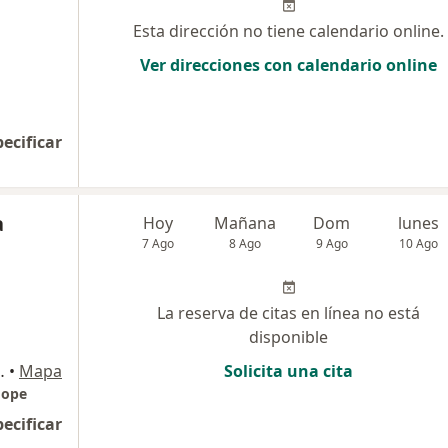
Esta dirección no tiene calendario online.
Ver direcciones con calendario online
pecificar
a
Hoy
Mañana
Dom
lunes
7 Ago
8 Ago
9 Ago
10 Ago
La reserva de citas en línea no está
disponible
lo 4ta etapa Comas, Lima
•
Mapa
Solicita una cita
Hope
pecificar