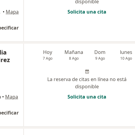
disponible
ivos , Lima
•
Mapa
Solicita una cita
pecificar
lia
Hoy
Mañana
Dom
lunes
rez
7 Ago
8 Ago
9 Ago
10 Ago
La reserva de citas en línea no está
disponible
a
•
Mapa
Solicita una cita
pecificar