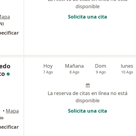
disponible
Mapa
Solicita una cita
N)
pecificar
redo
Hoy
Mañana
Dom
lunes
co
7 Ago
8 Ago
9 Ago
10 Ago
La reserva de citas en línea no está
disponible
•
Mapa
Solicita una cita
ño
pecificar