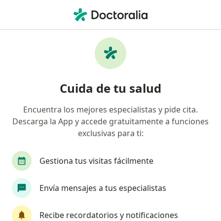
Men
Neurocirujano • Los Olivos, Lima
Filtros
Seguro
Mapa
Neurocirujanos en Los Olivos
Cuida de tu salud
Encuentra los mejores especialistas y pide cita.
Descarga la App y accede gratuitamente a funciones
exclusivas para ti:
Gestiona tus visitas fácilmente
Dr. Vladimir Sánchez Ochoa
Envía mensajes a tus especialistas
·
Ver más
Neurocirujano
123 opinión
Recibe recordatorios y notificaciones