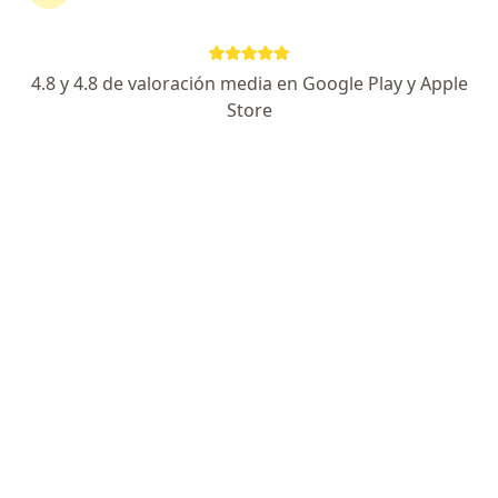
Av. Carlos Izaguirre , Independencia, Paru
•
Mapa
Clinica Jesus del Norte
Visita Neurocirugía
Precio sin especificar
4.8 y 4.8 de valoración media en Google Play y Apple
Este especialista no ofrece reserva de cita en línea en esta dirección.
Store
Solicita una cita
Dra. Katya Chávez Barboza
·
Ver más
Neurocirujano
Dirección
Online