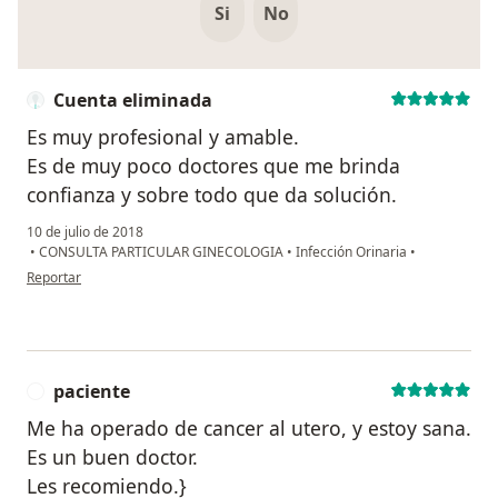
Si
No
Cuenta eliminada
Es muy profesional y amable.
Es de muy poco doctores que me brinda
confianza y sobre todo que da solución.
10 de julio de 2018
•
CONSULTA PARTICULAR GINECOLOGIA
•
Infección Orinaria
•
en opinión del usuario Cuenta eliminada
Reportar
paciente
P
Me ha operado de cancer al utero, y estoy sana.
Es un buen doctor.
Les recomiendo.}