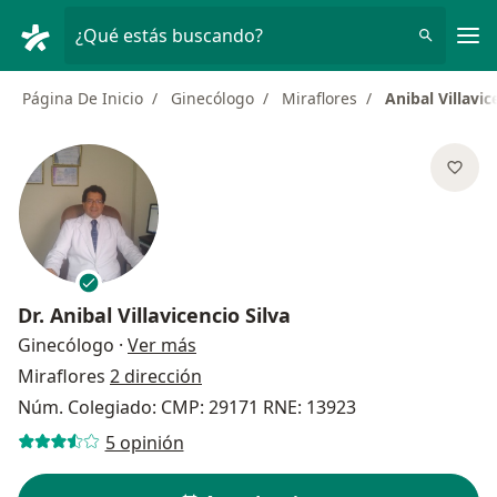
Men
¿Qué estás buscando?
Página De Inicio
Ginecólogo
Miraflores
Anibal Villavic
Dr.
Anibal Villavicencio Silva
sobre las especializaciones
Ginecólogo
·
Ver más
Miraflores
2 dirección
Núm. Colegiado: CMP: 29171 RNE: 13923
5 opinión