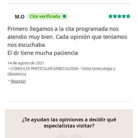
M.O
Cita verificada
M
Primero llegamos a la cita programada nos
atendio muy bien. Cada opinión que teníamos
nos escuchaba
El dr tiene mucha paciencia
14 de agosto de 2021
•
CONSULTA PARTICULAR GINECOLOGIA
•
Visita Ginecología y
Obstetricia
en opinión del usuario M.O
•
Reportar
¿Te ayudan las opiniones a decidir qué
especialistas visitar?