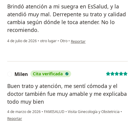
Brindó atención a mi suegra en EsSalud, y la
atendió muy mal. Derrepente su trato y calidad
cambia según dónde le toca atender. No lo
recomiendo.
en opinión del usuario Paola Saldaña
4 de julio de 2026
•
otro lugar
•
Otro
•
Reportar
Milen
Cita verificada
M
Buen trato y atención, me sentí cómoda y el
doctor también fue muy amable y me explicaba
todo muy bien
4 de marzo de 2026
•
FAMISALUD
•
Visita Ginecología y Obstetricia
•
en opinión del usuario Milen
Reportar