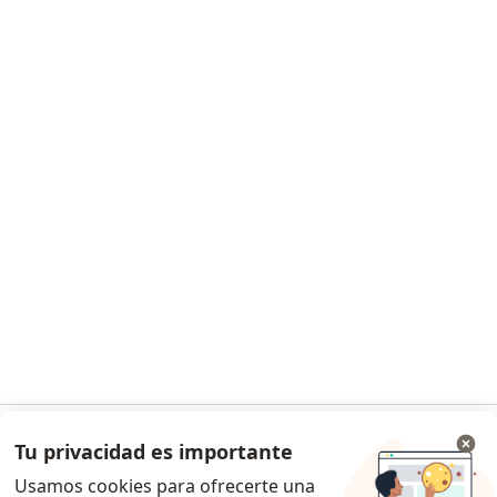
Aplicación para celular
Para profesionales
Precios
Servicios para especialistas
Guías para especialistas
Condiciones de los Planes Doctoralia
Contacto
Doctoralia - Página de inicio
Doctoralia Internet SL
C/ Josep Pla 2 - Building B2, floor 13
08019 Barcelona, Spain
se abre en una nueva pestaña
se abre en una nueva pestaña
se abre en una nueva pestaña
se abre en una nueva pes
se abre en 
se a
Polska
,
Türkiye
,
España
,
Italia
,
Deutschland
,
Česko
,
se abre en una nueva pestaña
se abre en una nueva pestaña
se abre en una nueva pestaña
se abre en una nueva p
se abre en 
se abr
Portugal
,
México
,
Chile
,
Brasil
,
Argentina
,
Perú
,
Tu privacidad es importante
Ir a la app
se abre en una nueva pe
Colombia
Usamos cookies para ofrecerte una