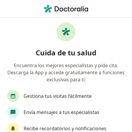
Men
Visita Ginecología Y Obstetricia • Miraflores, Lima
Filtros
• 1
Seguro
Mapa
Especialistas en Visita Ginecología y
Cuida de tu salud
Obstetricia Miraflores
Encuentra los mejores especialistas y pide cita.
Descarga la App y accede gratuitamente a funciones
¿Qué especialidad estás buscando?
exclusivas para ti:
Ginecólogo
Cirujano general
Oncólogo
Gestiona tus visitas fácilmente
Envía mensajes a tus especialistas
Recibe recordatorios y notificaciones