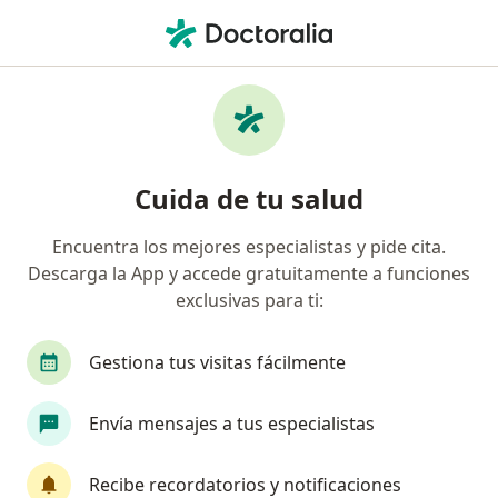
Men
Oftalmólogo • Los Olivos, Lima
Filtros
Mapa
Oftalmólogos en Los Olivos
Cuida de tu salud
Encuentra los mejores especialistas y pide cita.
Descarga la App y accede gratuitamente a funciones
exclusivas para ti:
Gestiona tus visitas fácilmente
Dr. Edgar Hidalgo Salinas
Envía mensajes a tus especialistas
·
Ver más
Oftalmólogo
18 opinión
Recibe recordatorios y notificaciones