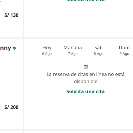
S/ 130
enny
Hoy
Mañana
Sáb
Dom
6 Ago
7 Ago
8 Ago
9 Ago
La reserva de citas en línea no está
disponible
Solicita una cita
S/ 200