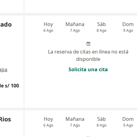
rado
Hoy
Mañana
Sáb
Dom
6 Ago
7 Ago
8 Ago
9 Ago
La reserva de citas en línea no está
disponible
apa
Solicita una cita
e s/ 100
Rios
Hoy
Mañana
Sáb
Dom
6 Ago
7 Ago
8 Ago
9 Ago