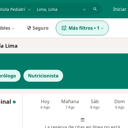
dad, enfermedad o nombre
p. ej. Lima
Iniciar
ibles
Seguro
Más filtros
•
1
ría Lima
rólogo
Nutricionista
inal
Hoy
Mañana
Sáb
Dom
6 Ago
7 Ago
8 Ago
9 Ago
La reserva de citas en línea no está