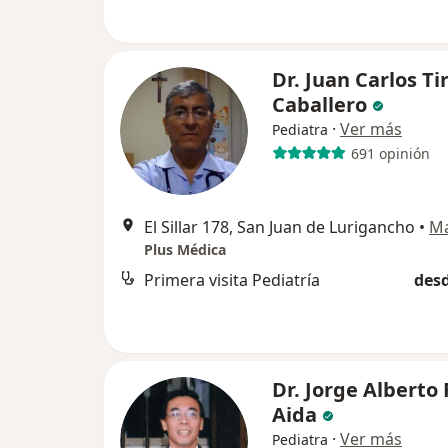
Dr. Juan Carlos Ti
Caballero
·
Ver más
Pediatra
691 opinión
El Sillar 178, San Juan de Lurigancho
•
M
Plus Médica
Primera visita Pediatría
desd
Dr. Jorge Alberto 
Aida
·
Ver más
Pediatra