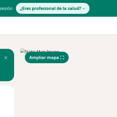
 sesión
¿Eres profesional de la salud?
Ampliar mapa
lunes
Mar
Mié
10 Ago
11 Ago
12 Ago