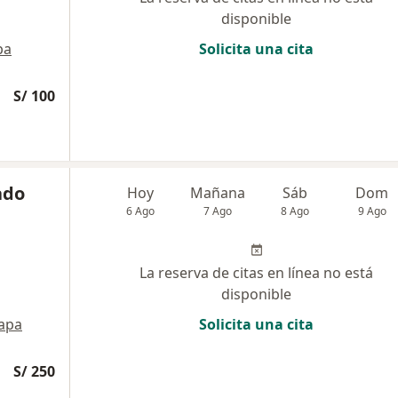
disponible
pa
Solicita una cita
S/ 100
ado
Hoy
Mañana
Sáb
Dom
6 Ago
7 Ago
8 Ago
9 Ago
La reserva de citas en línea no está
disponible
apa
Solicita una cita
S/ 250