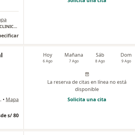
Solicita una cita
apa
CONSULTORIO PEDIATRICO BABY KIDS ( EN CLINICA SAN BARTOLOME DE LOS OLIVOS) , URBANIZACION COVIDA LOS OLIVOS
pecificar
l
Hoy
Mañana
Sáb
Dom
6 Ago
7 Ago
8 Ago
9 Ago
La reserva de citas en línea no está
disponible
el Norte Los Olivos, Lima
•
Mapa
Solicita una cita
de s/ 80