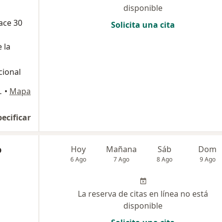
disponible
ace 30
Solicita una cita
 la
cional
de Oro., Los Olivos
•
Mapa
pecificar
o
Hoy
Mañana
Sáb
Dom
6 Ago
7 Ago
8 Ago
9 Ago
La reserva de citas en línea no está
disponible