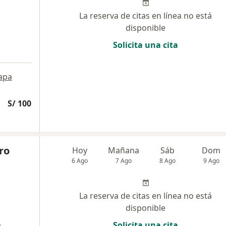
La reserva de citas en línea no está
disponible
Solicita una cita
apa
S/ 100
ro
Hoy
Mañana
Sáb
Dom
6 Ago
7 Ago
8 Ago
9 Ago
La reserva de citas en línea no está
disponible
a
Solicita una cita