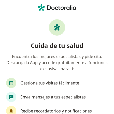
Men
Visitas Sucesivas Pediatría • Lima, Lima
Filtros
• 1
Seguro
Mapa
Especialistas en Visitas sucesivas Pediatría
Cuida de tu salud
Lima
Encuentra los mejores especialistas y pide cita.
Descarga la App y accede gratuitamente a funciones
¿Qué especialidad estás buscando?
exclusivas para ti:
Pediatra
Médico general
Alergista
Ci
Gestiona tus visitas fácilmente
Envía mensajes a tus especialistas
Recibe recordatorios y notificaciones