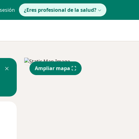
 sesión
¿Eres profesional de la salud?
Ampliar mapa
lunes
Mar
Mié
10 Ago
11 Ago
12 Ago