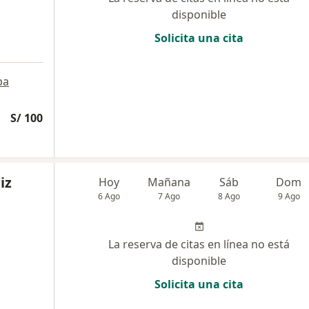
disponible
Solicita una cita
pa
S/ 100
iz
Hoy
Mañana
Sáb
Dom
6 Ago
7 Ago
8 Ago
9 Ago
La reserva de citas en línea no está
disponible
Solicita una cita