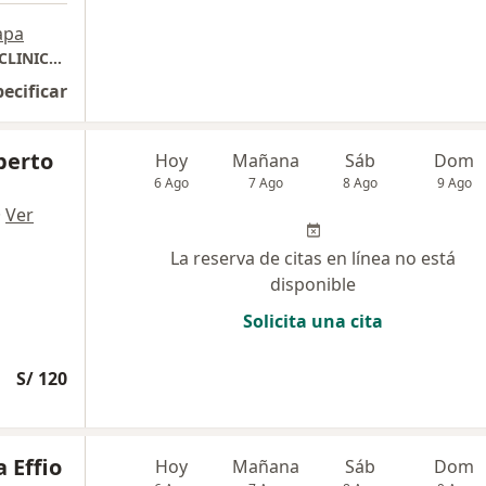
apa
CONSULTORIO PEDIATRICO BABY KIDS ( EN CLINICA SAN BARTOLOME DE LOS OLIVOS) , URBANIZACION COVIDA LOS OLIVOS
pecificar
lberto
Hoy
Mañana
Sáb
Dom
6 Ago
7 Ago
8 Ago
9 Ago
·
Ver
La reserva de citas en línea no está
disponible
Solicita una cita
S/ 120
 Effio
Hoy
Mañana
Sáb
Dom