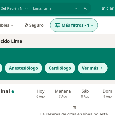
dad, enfermedad o nombre
p. ej. Lima
Iniciar
ibles
Seguro
Más filtros
•
1
acido Lima
Anestesiólogo
Cardiólogo
Ver más
inal
Hoy
Mañana
Sáb
Dom
6 Ago
7 Ago
8 Ago
9 Ago
La reserva de citas en línea no está