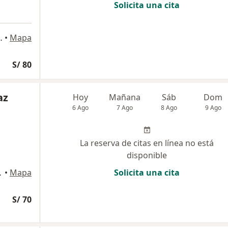
Solicita una cita
Isidro, San Isidro
•
Mapa
S/ 80
az
Hoy
Mañana
Sáb
Dom
6 Ago
7 Ago
8 Ago
9 Ago
La reserva de citas en línea no está
disponible
, 3er piso, Los Olivos
•
Mapa
Solicita una cita
S/ 70