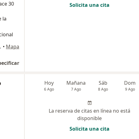
ace 30
Solicita una cita
 la
cional
de Oro., Los Olivos
•
Mapa
pecificar
o
Hoy
Mañana
Sáb
Dom
6 Ago
7 Ago
8 Ago
9 Ago
La reserva de citas en línea no está
disponible
Solicita una cita