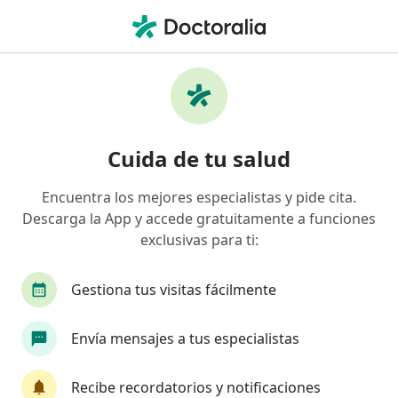
Men
Primera Visita Pediatría • Pueblo Libre, Lima
Filtros
• 1
Mapa
Especialistas en Primera visita Pediatría
Cuida de tu salud
Pueblo Libre
Encuentra los mejores especialistas y pide cita.
Descarga la App y accede gratuitamente a funciones
¿Qué especialidad estás buscando?
exclusivas para ti:
Pediatra
Neurólogo
Médico general
Gestiona tus visitas fácilmente
Envía mensajes a tus especialistas
Recibe recordatorios y notificaciones