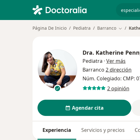
especiali
Página De Inicio
Pediatra
Barranco
Kath
Cambiar d
Dra.
Katherine Penn
sobre 
Pediatra
·
Ver más
Barranco
2 dirección
Núm. Colegiado: CMP: 0
2 opinión
Agendar cita
Experiencia
Servicios y precios
Co