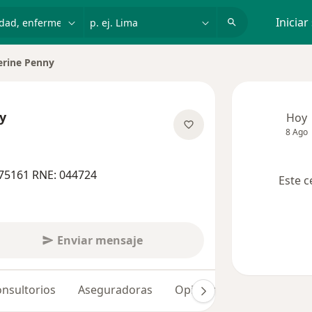
dad, enfermedad o nombre
p. ej. Lima
Iniciar
erine Penny
e ciudad
y
Hoy
8 Ago
las especializaciones
75161 RNE: 044724
Este c
Enviar mensaje
nsultorios
Aseguradoras
Opiniones (2)