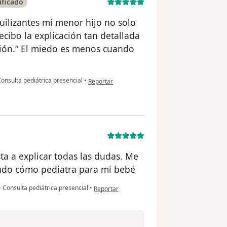
ificado
uilizantes mi menor hijo no solo
ecibo la explicación tan detallada
ión.“ El miedo es menos cuando
en opinión del usuario Linda Huerta
onsulta pediátrica presencial
•
Reportar
ta a explicar todas las dudas. Me
rado cómo pediatra para mi bebé
en opinión del usuario Stefany Grados
•
Consulta pediátrica presencial
•
Reportar