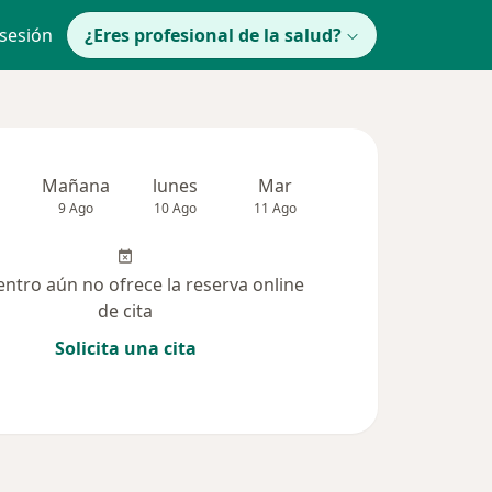
 sesión
¿Eres profesional de la salud?
Mañana
lunes
Mar
Mié
Jue
9 Ago
10 Ago
11 Ago
12 Ago
13 Ag
entro aún no ofrece la reserva online
de cita
Solicita una cita