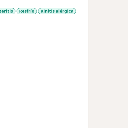
eritis
Resfrío
Rinitis alérgica