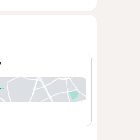
a
ar
 abre en una nueva pestaña