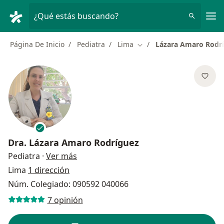
Men
¿Qué estás buscando?
Página De Inicio
Pediatra
Lima
Lázara Amaro Rodr
Cambiar de ciudad
Dra.
Lázara Amaro Rodríguez
sobre las especializaciones
Pediatra
·
Ver más
Lima
1 dirección
Núm. Colegiado: 090592 040066
7 opinión