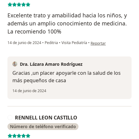
Excelente trato y amabilidad hacia los niños, y
además un amplio conocimiento de medicina.
La recomiendo 100%
en opinión del usuario Yuda
14 de junio de 2024
•
Peditria
•
Visita Pediatría
•
Reportar
Dra. Lázara Amaro Rodríguez
Gracias ,un placer apoyarle con la salud de los
más pequeños de casa
14 de junio de 2024
RENNELL LEON CASTILLO
R
Número de teléfono verificado