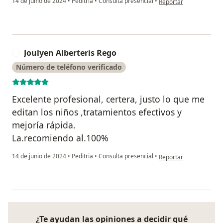
14 de junio de 2024
•
Peditria
•
Consulta presencial
•
Reportar
Joulyen Alberteris Rego
J
Número de teléfono verificado
Excelente profesional, certera, justo lo que me
editan los niños ,tratamientos efectivos y
mejoría rápida.
La.recomiendo al.100%
en opinión del usuario 
14 de junio de 2024
•
Peditria
•
Consulta presencial
•
Reportar
¿Te ayudan las opiniones a decidir qué