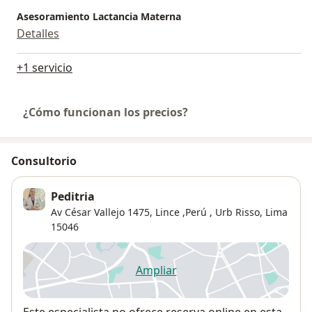
Asesoramiento Lactancia Materna
Detalles
+1 servicio
¿Cómo funcionan los precios?
Consultorio
Peditria
Av César Vallejo 1475, Lince ,Perú ,
Urb Risso
,
Lima
15046
Ampliar
se abre en una nueva pestañ
Disponibilidad
Este especialista no ofrece reserva online en esta