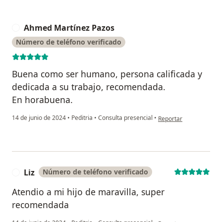
Ahmed Martínez Pazos
A
Número de teléfono verificado
Buena como ser humano, persona calificada y
dedicada a su trabajo, recomendada.
En horabuena.
en opinión del usuari
14 de junio de 2024
•
Peditria
•
Consulta presencial
•
Reportar
Liz
Número de teléfono verificado
L
Atendio a mi hijo de maravilla, super
recomendada
en opinión del usuario 