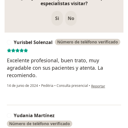
especialistas visitar?
Si
No
Yurisbel Solenzal
Número de teléfono verificado
Y
Excelente profesional, buen trato, muy
agradable con sus pacientes y atenta. La
recomiendo.
en opinión del usuario 
14 de junio de 2024
•
Peditria
•
Consulta presencial
•
Reportar
Yudania Martínez
Y
Número de teléfono verificado