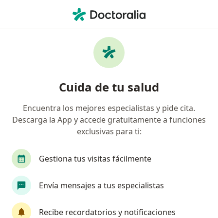
Men
Primera Visita Pediatría • San Juan de Lurigancho, Lima
Filtros
• 1
Mapa
Especialistas en Primera visita Pediatría San
Cuida de tu salud
Juan de Lurigancho
Encuentra los mejores especialistas y pide cita.
Descarga la App y accede gratuitamente a funciones
¿Qué especialidad estás buscando?
exclusivas para ti:
Pediatra
Gestiona tus visitas fácilmente
Envía mensajes a tus especialistas
Recibe recordatorios y notificaciones