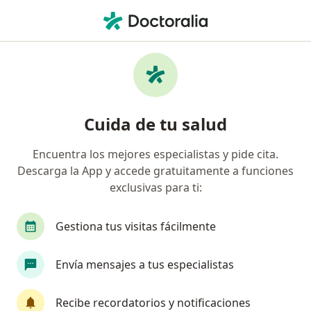
Men
Control Del Niño Sano • Lima, Lima
Filtros
• 1
Seguro
Mapa
Especialistas en Control del niño sano Lima
Cuida de tu salud
Encuentra los mejores especialistas y pide cita.
¿Qué especialidad estás buscando?
Descarga la App y accede gratuitamente a funciones
Pediatra
Patólogo
Dermatólogo
Médi
exclusivas para ti:
Gestiona tus visitas fácilmente
Envía mensajes a tus especialistas
Recibe recordatorios y notificaciones