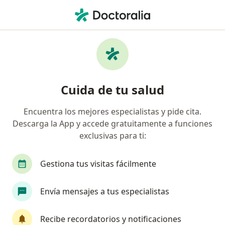
Men
Asesoramiento Lactancia Materna • Lima, Lima
Filtros
• 1
Seguro
Mapa
Especialistas en Asesoramiento Lactancia
Cuida de tu salud
Materna Lima
Encuentra los mejores especialistas y pide cita.
Descarga la App y accede gratuitamente a funciones
¿Qué especialidad estás buscando?
exclusivas para ti:
Pediatra
Ginecólogo
Gestiona tus visitas fácilmente
Médico general
Cardiólogo
Envía mensajes a tus especialistas
Cirujano general
Ver más
Recibe recordatorios y notificaciones