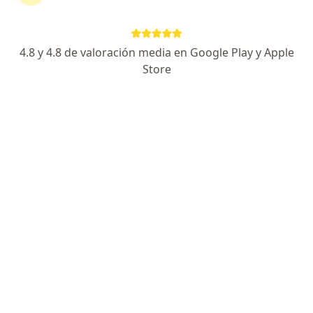
4.8 y 4.8 de valoración media en Google Play y Apple
Store
Dr. Alonso Alberoni Santos Zeta
Pediatra
23 opinión
De La Roca De Vergallo 493, oficina 806, Magdalena del Mar
•
Mapa
Consultorio Pediátrico Dr. Alonso Santos (Oficina 806)
Asesoramiento Lactancia Materna
S/ 100
Este especialista no ofrece reserva de cita en línea en esta dirección.
Solicita una cita