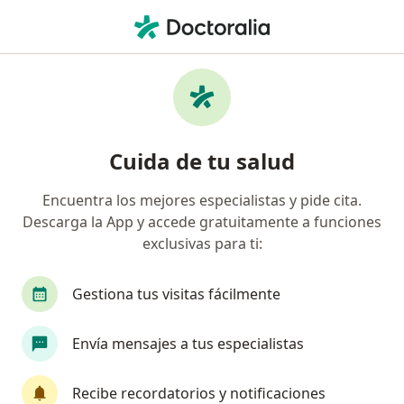
Men
Orientación Médica Virtual • Lima, Lima
Filtros
• 1
Mapa
Especialistas en Orientación médica virtual
Cuida de tu salud
Lima
Encuentra los mejores especialistas y pide cita.
Descarga la App y accede gratuitamente a funciones
¿Qué especialidad estás buscando?
exclusivas para ti:
Pediatra
Cardiólogo
Fisioterapeuta
Gestiona tus visitas fácilmente
Envía mensajes a tus especialistas
Recibe recordatorios y notificaciones