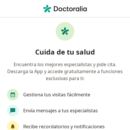
Men
Cirugía De La Hernia • Lima, Lima
Filtros
• 1
Seguro
Mapa
Especialistas en Cirugía de la hernia Lima
Cuida de tu salud
Encuentra los mejores especialistas y pide cita.
¿Qué especialidad estás buscando?
Descarga la App y accede gratuitamente a funciones
Cirujano general
Cirujano pediátrico
Médi
exclusivas para ti:
Gestiona tus visitas fácilmente
Envía mensajes a tus especialistas
Recibe recordatorios y notificaciones