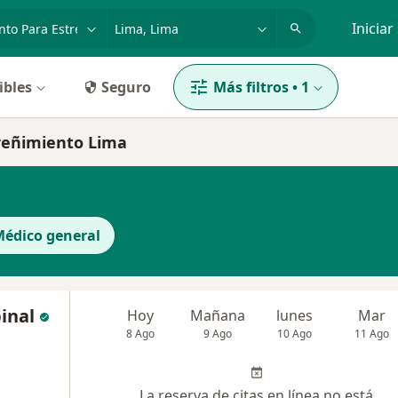
dad, enfermedad o nombre
p. ej. Lima
Iniciar
ibles
Seguro
Más filtros
•
1
treñimiento Lima
édico general
inal
Hoy
Mañana
lunes
Mar
8 Ago
9 Ago
10 Ago
11 Ago
La reserva de citas en línea no está