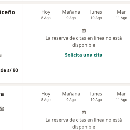
riceño
Hoy
Mañana
lunes
Mar
8 Ago
9 Ago
10 Ago
11 Ago
La reserva de citas en línea no está
disponible
a
Solicita una cita
de s/ 90
ra
Hoy
Mañana
lunes
Mar
8 Ago
9 Ago
10 Ago
11 Ago
ás
La reserva de citas en línea no está
disponible