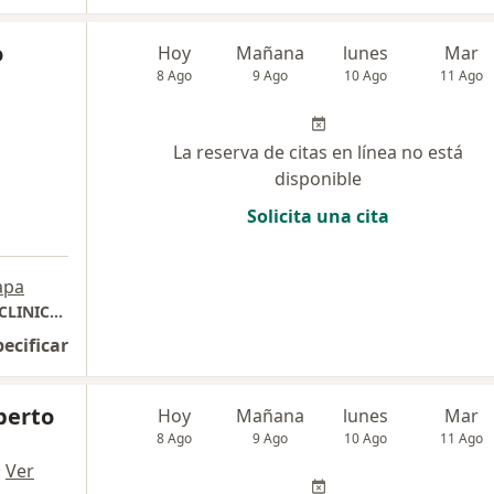
o
Hoy
Mañana
lunes
Mar
8 Ago
9 Ago
10 Ago
11 Ago
La reserva de citas en línea no está
disponible
Solicita una cita
apa
CONSULTORIO PEDIATRICO BABY KIDS ( EN CLINICA SAN BARTOLOME DE LOS OLIVOS) , URBANIZACION COVIDA LOS OLIVOS
pecificar
lberto
Hoy
Mañana
lunes
Mar
8 Ago
9 Ago
10 Ago
11 Ago
·
Ver