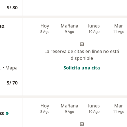
S/ 80
az
Hoy
Mañana
lunes
Mar
8 Ago
9 Ago
10 Ago
11 Ago
La reserva de citas en línea no está
disponible
, 3er piso, Los Olivos
•
Mapa
Solicita una cita
S/ 70
Hoy
Mañana
lunes
Mar
es
8 Ago
9 Ago
10 Ago
11 Ago