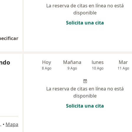
La reserva de citas en línea no está
disponible
Solicita una cita
pecificar
ando
Hoy
Mañana
lunes
Mar
8 Ago
9 Ago
10 Ago
11 Ago
La reserva de citas en línea no está
disponible
Solicita una cita
Isidro, San Isidro
•
Mapa