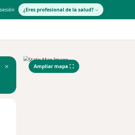
 sesión
¿Eres profesional de la salud?
Ampliar mapa
Mié
Jue
Vie
12 Ago
13 Ago
14 Ago