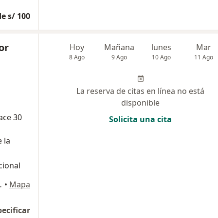
e s/ 100
or
Hoy
Mañana
lunes
Mar
8 Ago
9 Ago
10 Ago
11 Ago
La reserva de citas en línea no está
disponible
ace 30
Solicita una cita
 la
cional
de Oro., Los Olivos
•
Mapa
pecificar