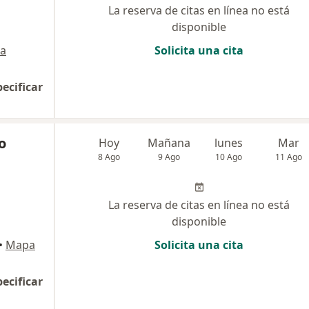
La reserva de citas en línea no está
disponible
a
Solicita una cita
pecificar
o
Hoy
Mañana
lunes
Mar
8 Ago
9 Ago
10 Ago
11 Ago
La reserva de citas en línea no está
disponible
•
Mapa
Solicita una cita
pecificar