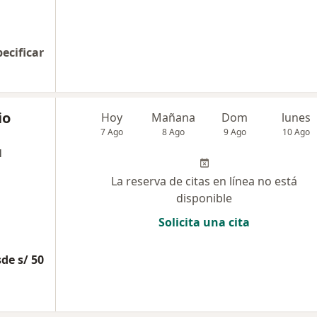
pecificar
io
Hoy
Mañana
Dom
lunes
7 Ago
8 Ago
9 Ago
10 Ago
l
La reserva de citas en línea no está
disponible
Solicita una cita
de s/ 50