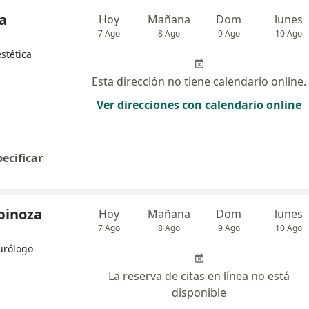
a
Hoy
Mañana
Dom
lunes
7 Ago
8 Ago
9 Ago
10 Ago
stética
Esta dirección no tiene calendario online.
Ver direcciones con calendario online
pecificar
spinoza
Hoy
Mañana
Dom
lunes
7 Ago
8 Ago
9 Ago
10 Ago
eurólogo
La reserva de citas en línea no está
disponible