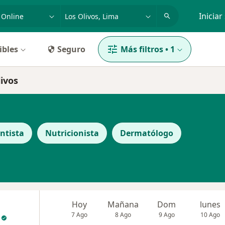
dad, enfermedad o nombre
p. ej. Lima
Iniciar
ibles
Seguro
Más filtros
•
1
livos
ntista
Nutricionista
Dermatólogo
Hoy
Mañana
Dom
lunes
7 Ago
8 Ago
9 Ago
10 Ago