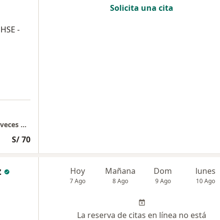
Solicita una cita
HSE -
GF LIMA - San Luis Videoconsulta y algunas veces Presencial
S/ 70
z
Hoy
Mañana
Dom
lunes
7 Ago
8 Ago
9 Ago
10 Ago
La reserva de citas en línea no está