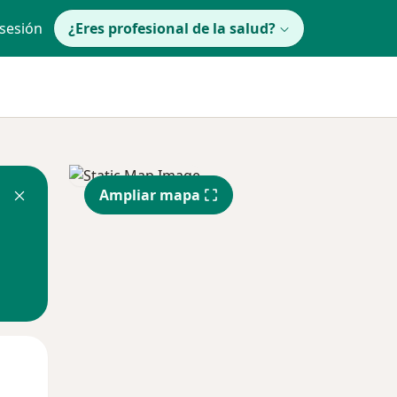
 sesión
¿Eres profesional de la salud?
Ampliar mapa
Mar
Mié
Jue
11 Ago
12 Ago
13 Ago