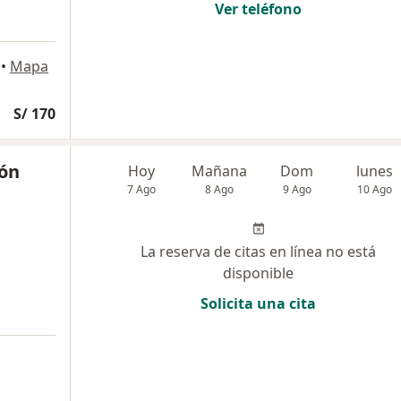
Ver teléfono
•
Mapa
S/ 170
ión
Hoy
Mañana
Dom
lunes
7 Ago
8 Ago
9 Ago
10 Ago
La reserva de citas en línea no está
disponible
Solicita una cita