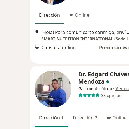
Dirección
Online
¡Hola! Para comunicarte conmigo, envía un WhatsApp o un correo electrónico desde mi sitio web, especificando el motivo de tu consulta. ¡Estaré encantado de a
SMART NUTRITION INTERNATIONAL (Sede L
Consulta online
Precio sin es
Dr. Edgard Cháve
Mendoza
·
Ver m
Gastroenterólogo
38 opinión
Dirección 1
Dirección 2
Online