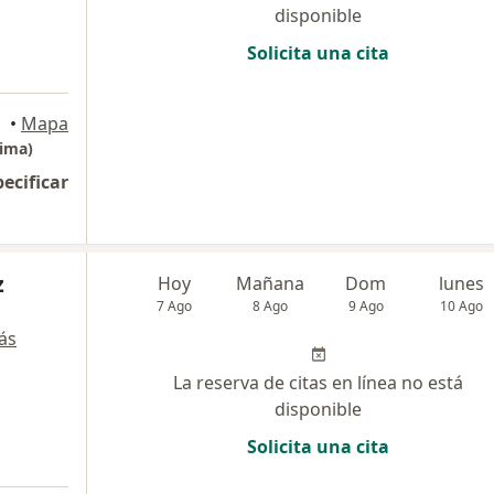
disponible
Solicita una cita
yudarte!, Lima
•
Mapa
ima)
pecificar
z
Hoy
Mañana
Dom
lunes
7 Ago
8 Ago
9 Ago
10 Ago
ás
La reserva de citas en línea no está
disponible
Solicita una cita