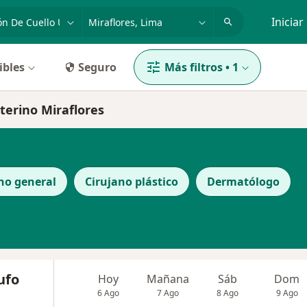
dad, enfermedad o nombre
p. ej. Lima
Iniciar
ibles
Seguro
Más filtros
•
1
uterino Miraflores
no general
Cirujano plástico
Dermatólogo
ufo
Hoy
Mañana
Sáb
Dom
6 Ago
7 Ago
8 Ago
9 Ago