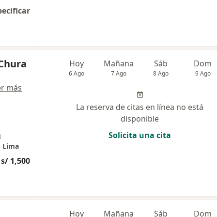
pecificar
 Chura
Hoy
Mañana
Sáb
Dom
6 Ago
7 Ago
8 Ago
9 Ago
er más
La reserva de citas en línea no está
disponible
a
Solicita una cita
- Lima
s/ 1,500
Hoy
Mañana
Sáb
Dom