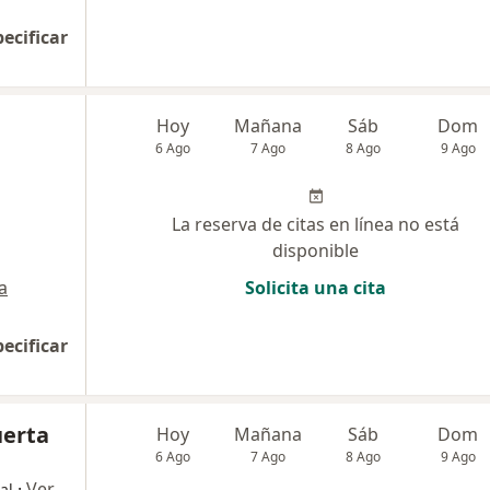
pecificar
Hoy
Mañana
Sáb
Dom
6 Ago
7 Ago
8 Ago
9 Ago
La reserva de citas en línea no está
disponible
a
Solicita una cita
pecificar
uerta
Hoy
Mañana
Sáb
Dom
6 Ago
7 Ago
8 Ago
9 Ago
·
Ver
al