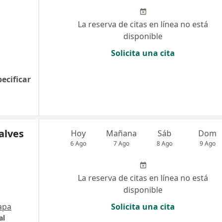
La reserva de citas en línea no está
disponible
Solicita una cita
pecificar
alves
Hoy
Mañana
Sáb
Dom
6 Ago
7 Ago
8 Ago
9 Ago
La reserva de citas en línea no está
disponible
apa
Solicita una cita
al