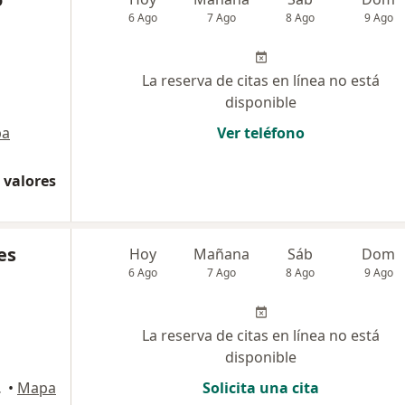
6 Ago
7 Ago
8 Ago
9 Ago
La reserva de citas en línea no está
disponible
pa
Ver teléfono
 valores
es
Hoy
Mañana
Sáb
Dom
6 Ago
7 Ago
8 Ago
9 Ago
La reserva de citas en línea no está
disponible
raflores
•
Mapa
Solicita una cita