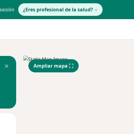
 sesión
¿Eres profesional de la salud?
Ampliar mapa
lunes
Mar
Mié
10 Ago
11 Ago
12 Ago