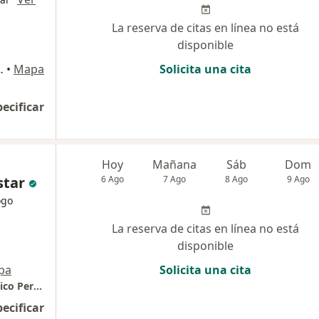
La reserva de citas en línea no está
disponible
 140, San Borja
•
Mapa
Solicita una cita
pecificar
Hoy
Mañana
Sáb
Dom
star
6 Ago
7 Ago
8 Ago
9 Ago
ogo
La reserva de citas en línea no está
disponible
pa
Solicita una cita
Consulta oncológica en el Instituto Oncológico Peruano //
pecificar