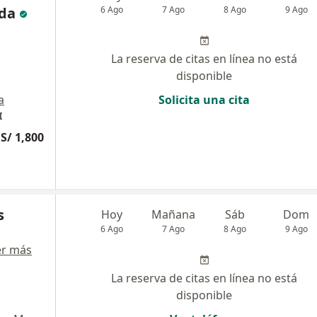
da
6 Ago
7 Ago
8 Ago
9 Ago
La reserva de citas en línea no está
disponible
a
Solicita una cita
I
S/ 1,800
s
Hoy
Mañana
Sáb
Dom
6 Ago
7 Ago
8 Ago
9 Ago
er más
La reserva de citas en línea no está
disponible