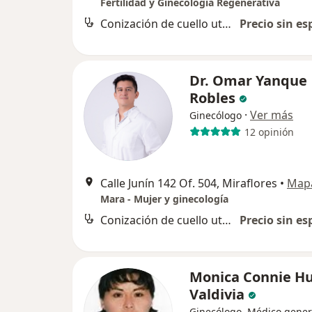
Fertilidad y Ginecologia Regenerativa
Conización de cuello uterino
Precio sin es
Dr. Omar Yanque
Robles
·
Ver más
Ginecólogo
12 opinión
Calle Junín 142 Of. 504, Miraflores
•
Map
Mara - Mujer y ginecología
Conización de cuello uterino
Precio sin es
Monica Connie H
Valdivia
Ginecólogo, Médico gener