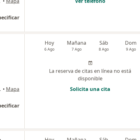
, Miraflores
•
Mapa
Ver teléfono
pecificar
Hoy
Mañana
Sáb
Dom
6 Ago
7 Ago
8 Ago
9 Ago
La reserva de citas en línea no está
disponible
Miraflores
•
Mapa
Solicita una cita
pecificar
o
Hoy
Mañana
Sáb
Dom