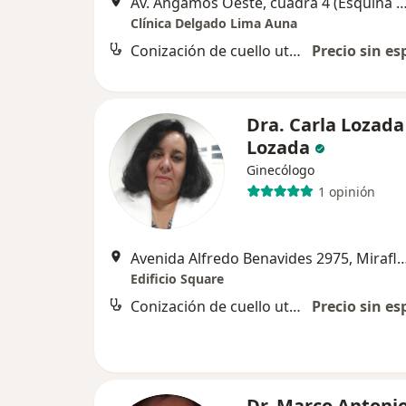
Av. Angamos Oeste, cuadra 4 (Esquina con la calle General Borgoño)
Clínica Delgado Lima Auna
Conización de cuello uterino
Precio sin es
Dra. Carla Lozada
Lozada
Ginecólogo
1 opinión
Avenida Alfredo Benavides 2975, 
Edificio Square
Conización de cuello uterino
Precio sin es
Dr. Marco Antoni