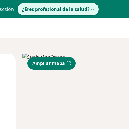
 sesión
¿Eres profesional de la salud?
Mar
Mié
Jue
Ampliar mapa
11 Ago
12 Ago
13 Ago