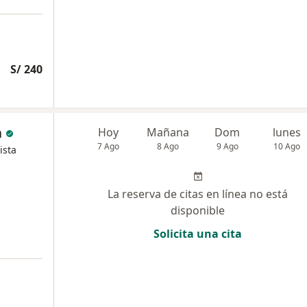
S/ 240
a
Hoy
Mañana
Dom
lunes
7 Ago
8 Ago
9 Ago
10 Ago
ista
La reserva de citas en línea no está
disponible
Solicita una cita