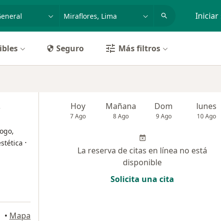
dad, enfermedad o nombre
p. ej. Lima
Iniciar
ibles
Seguro
Más filtros
s
Hoy
Mañana
Dom
lunes
7 Ago
8 Ago
9 Ago
10 Ago
ogo,
·
stética
La reserva de citas en línea no está
disponible
Solicita una cita
lores
•
Mapa