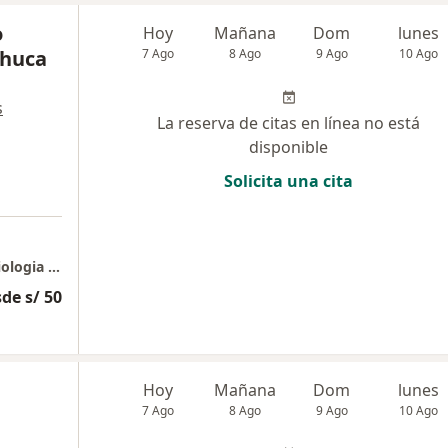
o
Hoy
Mañana
Dom
lunes
chuca
7 Ago
8 Ago
9 Ago
10 Ago
s
La reserva de citas en línea no está
disponible
Solicita una cita
Instituto Peruano de Hemodinamica y Cardiologia Intervencionista IPHCI
de s/ 50
Hoy
Mañana
Dom
lunes
7 Ago
8 Ago
9 Ago
10 Ago