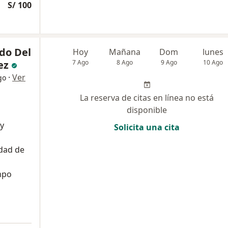
S/ 100
do Del
Hoy
Mañana
Dom
lunes
ez
7 Ago
8 Ago
9 Ago
10 Ago
·
Ver
go
La reserva de citas en línea no está
disponible
 y
Solicita una cita
dad de
mpo