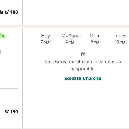
e s/ 100
Hoy
Mañana
Dom
lunes
ia
7 Ago
8 Ago
9 Ago
10 Ago
s
La reserva de citas en línea no está
disponible
Solicita una cita
S/ 150