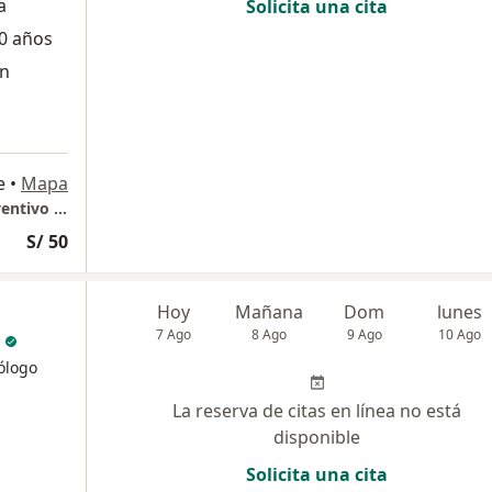
a
Solicita una cita
0 años
ón
e
•
Mapa
GASTROLIOV Consultorio Especializado Preventivo Gastroenterologico
S/ 50
Hoy
Mañana
Dom
lunes
7 Ago
8 Ago
9 Ago
10 Ago
ólogo
La reserva de citas en línea no está
disponible
Solicita una cita