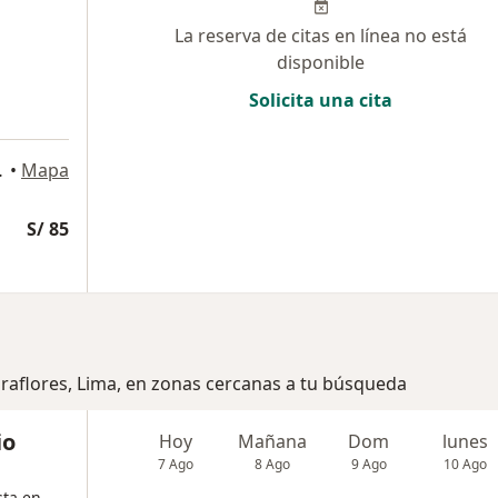
La reserva de citas en línea no está
disponible
Solicita una cita
Miraflores
•
Mapa
S/ 85
iraflores, Lima, en zonas cercanas a tu búsqueda
io
Hoy
Mañana
Dom
lunes
7 Ago
8 Ago
9 Ago
10 Ago
sta en