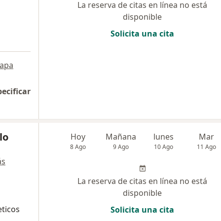
La reserva de citas en línea no está
disponible
Solicita una cita
apa
pecificar
lo
Hoy
Mañana
lunes
Mar
8 Ago
9 Ago
10 Ago
11 Ago
ás
La reserva de citas en línea no está
disponible
eticos
Solicita una cita