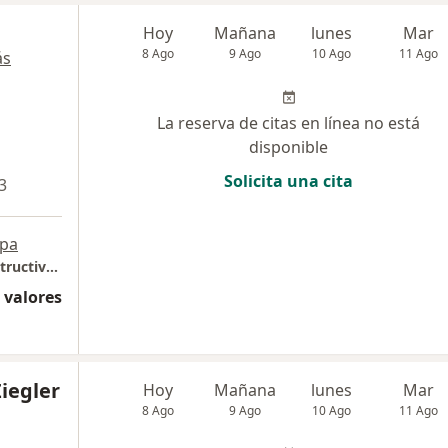
Hoy
Mañana
lunes
Mar
8 Ago
9 Ago
10 Ago
11 Ago
ás
La reserva de citas en línea no está
disponible
Solicita una cita
3
pa
Unidad de Cirugía Plástica Estética y Reconstructiva Clínica Ziegler
 valores
Ziegler
Hoy
Mañana
lunes
Mar
8 Ago
9 Ago
10 Ago
11 Ago