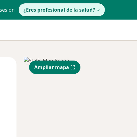
 sesión
¿Eres profesional de la salud?
Mié
Jue
Vie
Ampliar mapa
12 Ago
13 Ago
14 Ago