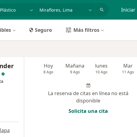
dad, enfermedad o nombre
p. ej. Lima
Iniciar
ibles
Seguro
Más filtros
ander
Hoy
Mañana
lunes
Mar
8 Ago
9 Ago
10 Ago
11 Ago
ta
La reserva de citas en línea no está
disponible
Solicita una cita
apa