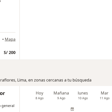
o
•
Mapa
S/ 200
iraflores, Lima, en zonas cercanas a tu búsqueda
dor
Hoy
Mañana
lunes
Mar
8 Ago
9 Ago
10 Ago
11 Ago
o general