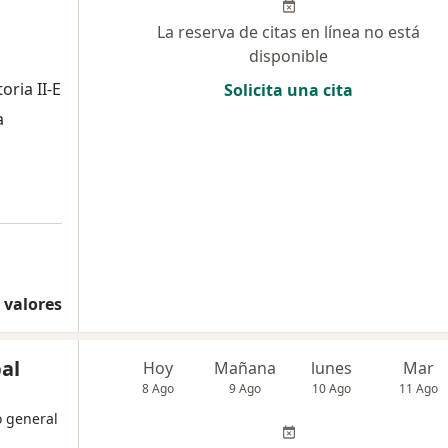
La reserva de citas en línea no está
disponible
oria II-E
Solicita una cita
a
 valores
bal
Hoy
Mañana
lunes
Mar
8 Ago
9 Ago
10 Ago
11 Ago
o general