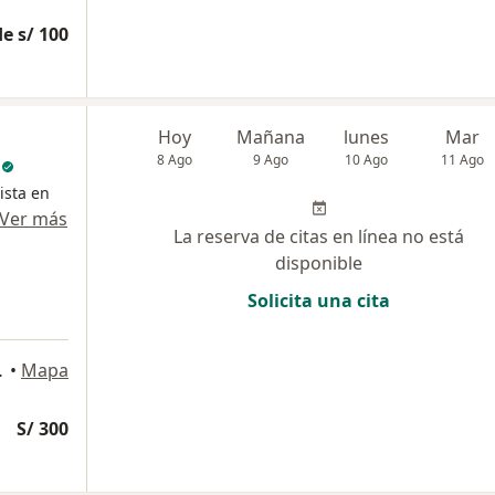
e s/ 100
Hoy
Mañana
lunes
Mar
8 Ago
9 Ago
10 Ago
11 Ago
ista en
Ver más
La reserva de citas en línea no está
disponible
Solicita una cita
f. 215, San Isidro
•
Mapa
S/ 300