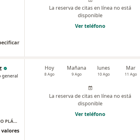
La reserva de citas en línea no está
disponible
Ver teléfono
pecificar
z
Hoy
Mañana
lunes
Mar
8 Ago
9 Ago
10 Ago
11 Ago
o general
La reserva de citas en línea no está
disponible
Ver teléfono
DR WILO RODRIGUEZ RODRIGUEZ / CIRUJANO PLÁSTICO, ESTÉTICO Y RECONSTRUCTIVO
 valores