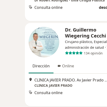
Dr Robert Rodriguez - Élite Cirugía Plástica
Consulta online
desd
Dr. Guillermo
Wiegering Cecchi
Cirujano plástico, Especial
·
administración de salud
134 opinión
Dirección
Online
CLINICA JAVIER PRADO. Av Javier Prado Este 499, 2do piso O
CLINICA JAVIER PRADO
Consulta online