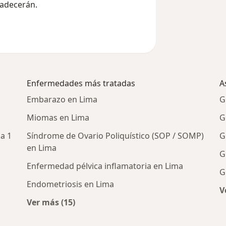
radecerán.
Enfermedades más tratadas
A
Embarazo en Lima
G
Miomas en Lima
G
a 1
Síndrome de Ovario Poliquístico (SOP / SOMP)
G
en Lima
G
Enfermedad pélvica inflamatoria en Lima
G
Endometriosis en Lima
V
s cercanos
Ver más (15)
Más en esta categoría: Enfermedades más 