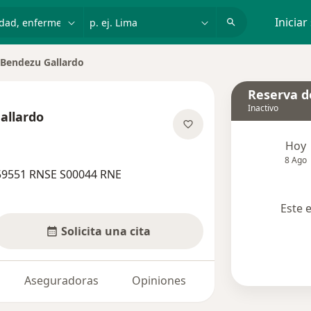
dad, enfermedad o nombre
p. ej. Lima
Iniciar
 Bendezu Gallardo
 ciudad
Reserva de
Inactivo
allardo
re las especializaciones
Hoy
8 Ago
59551 RNSE S00044 RNE
Este 
Solicita una cita
Aseguradoras
Opiniones