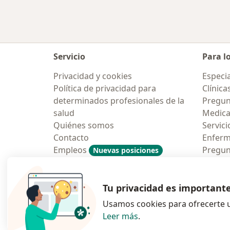
Servicio
Para l
Privacidad y cookies
Especia
Política de privacidad para
Clínica
determinados profesionales de la
Pregun
salud
Medic
Quiénes somos
Servici
Contacto
Enfer
Empleos
Pregun
Nuevas posiciones
Condiciones Generales de
Aplicac
Contratación
Tu privacidad es important
Usamos cookies para ofrecerte u
Leer más
.
se abre en una n
se abre 
s
Polska
,
Türkiye
,
España
,