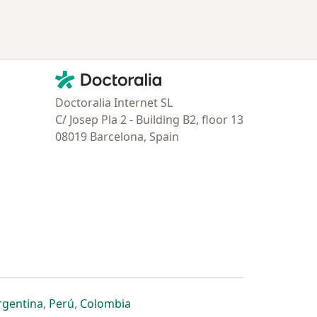
Contacto
Doctoralia - Página de inicio
Doctoralia Internet SL
C/ Josep Pla 2 - Building B2, floor 13
08019 Barcelona, Spain
estaña
 nueva pestaña
n una nueva pestaña
 abre en una nueva pestaña
se abre en una nueva pestaña
se abre en una nueva pestaña
se abre en una nueva pestaña
rgentina
,
Perú
,
Colombia