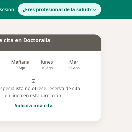
 sesión
¿Eres profesional de la salud?
 cita en Doctoralia
Mañana
lunes
Mar
Mié
Jue
9 Ago
10 Ago
11 Ago
12 Ago
13 Ag
especialista no ofrece reserva de cita
en línea en esta dirección.
Solicita una cita