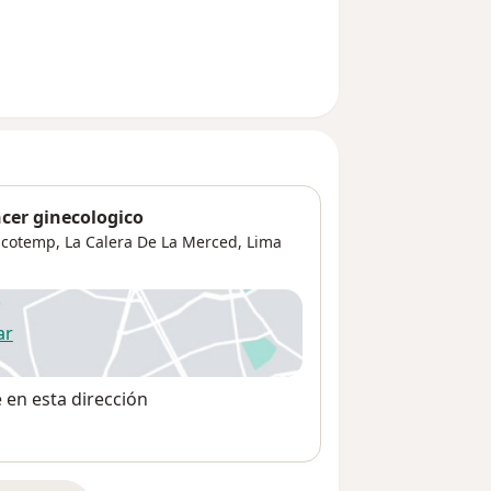
cer ginecologico
ncotemp,
La Calera De La Merced
,
Lima
ar
 abre en una nueva pestaña
e en esta dirección