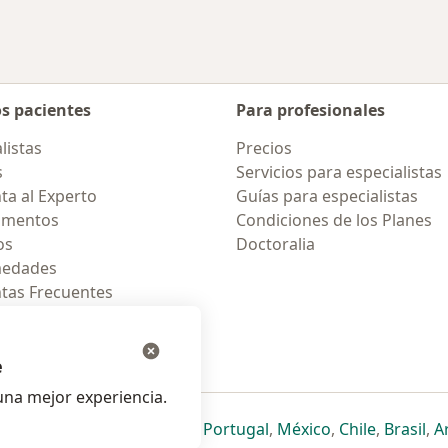
os pacientes
Para profesionales
listas
Precios
s
Servicios para especialistas
ta al Experto
Guías para especialistas
amentos
Condiciones de los Planes
os
Doctoralia
medades
tas Frecuentes
ión para celular
e
na mejor experiencia.
ueva pestaña
en una nueva pestaña
e abre en una nueva pestaña
se abre en una nueva pestaña
se abre en una nueva pestaña
se abre en una nueva pestaña
se abre en una nueva p
se abre en una
se abre e
se
Italia
,
Deutschland
,
Česko
,
Portugal
,
México
,
Chile
,
Brasil
,
A