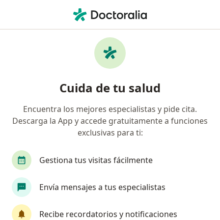
Men
Examen De Papanicolau Pap • Miraflores, Lima
Filtros
• 1
Seguro
Mapa
Especialistas en Examen de Papanicolau
Cuida de tu salud
(PAP) Miraflores
Encuentra los mejores especialistas y pide cita.
Descarga la App y accede gratuitamente a funciones
¿Qué especialidad estás buscando?
exclusivas para ti:
Ginecólogo
Cirujano general
Dermatólog
Gestiona tus visitas fácilmente
Envía mensajes a tus especialistas
Recibe recordatorios y notificaciones