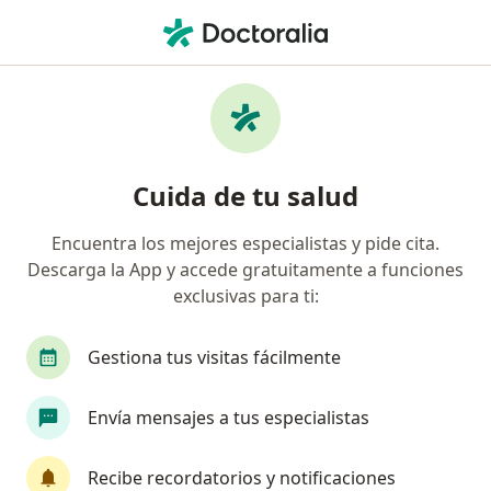
Men
¿Qué estás buscando?
Página De Inicio
Servicios
Primera Visita Oncología
Primera visita oncología -
Cuida de tu salud
Información, expertos y
preguntas frecuentes
Encuentra los mejores especialistas y pide cita.
Descarga la App y accede gratuitamente a funciones
exclusivas para ti:
Gestiona tus visitas fácilmente
Información
Envía mensajes a tus especialistas
Expertos en primera visita oncología
Recibe recordatorios y notificaciones