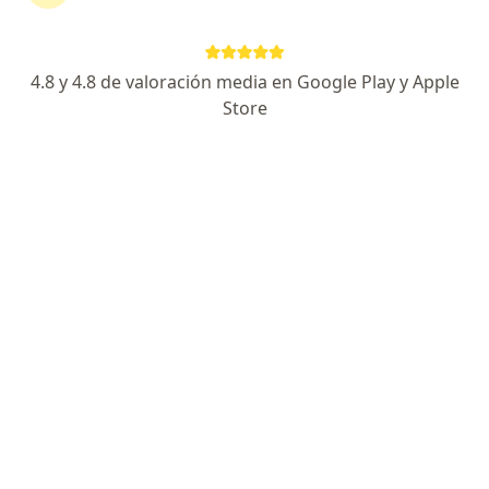
Anibal Villavicencio Silva
4.8 y 4.8 de valoración media en Google Play y Apple
Ginecólogo
Store
Lima
Agendar cita
Maria Isabel Mercado Herrera
Ginecólogo
Lima
Agendar cita
Flavio Jesus Sattui D'Angelo
Ginecólogo
Chimbote
Agendar cita