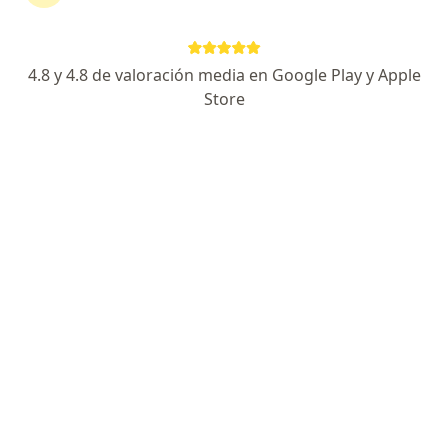
Dante Alfredo Vega Ortiz
Ginecólogo, Médico general
4.8 y 4.8 de valoración media en Google Play y Apple
Arequipa
Store
Agendar cita
Emanuel Alfredo Del Carmen
Hernández
Ginecólogo, Médico general
Piura
Agendar cita
María Denisse Alvarez Huanca
Ginecólogo, Médico general
Arequipa
Agendar cita