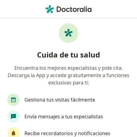
Men
¿Qué estás buscando?
Página De Inicio
Servicios
Plastias Vaginales
Plastias vaginales - Información,
Cuida de tu salud
expertos y preguntas frecuentes
Encuentra los mejores especialistas y pide cita.
Descarga la App y accede gratuitamente a funciones
exclusivas para ti:
Información
Pregunta al Experto
Gestiona tus visitas fácilmente
Expertos en plastias vaginales
Envía mensajes a tus especialistas
Recibe recordatorios y notificaciones