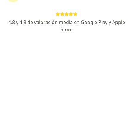
4.8 y 4.8 de valoración media en Google Play y Apple
Store
Dr. Daniel Paul Lindo Gutarra
·
Ver más
Ginecólogo
194 opinión
Dirección 1
Dirección 2
Av. La Fontana 362, La Molina, La Molina
•
Mapa
Consulta de Ginecologia y Fertilidad. Clinica Angloamericana. La Molina
Conización de cuello uterino
Precio sin especificar
Este especialista no ofrece reserva de cita en línea en esta dirección.