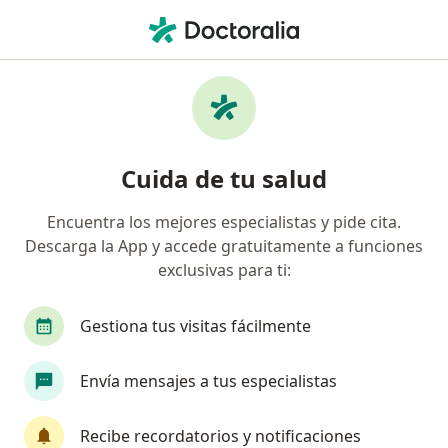
Men
Conización De Cuello Uterino • Lima, Lima
Filtros
• 1
Seguro
Mapa
Especialistas en Conización de cuello
Cuida de tu salud
uterino Lima
Encuentra los mejores especialistas y pide cita.
Descarga la App y accede gratuitamente a funciones
¿Qué especialidad estás buscando?
exclusivas para ti:
Ginecólogo
Cirujano general
Gestiona tus visitas fácilmente
Médico general
Oncólogo
Envía mensajes a tus especialistas
Cardiólogo
Ver más
Recibe recordatorios y notificaciones