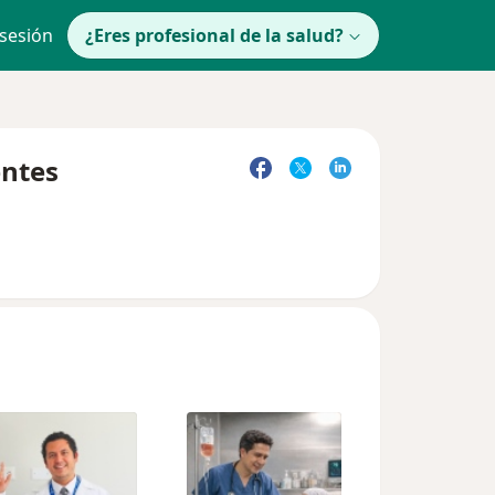
 sesión
¿Eres profesional de la salud?
entes