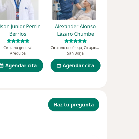
son Junior Perrin
Alexander Alonso
Berrios
Lázaro Chumbe
Cirujano general
Cirujano oncólogo, Cirujano general
Arequipa
San Borja
Agendar cita
Agendar cita
Haz tu pregunta