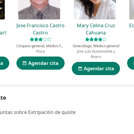
Jose Francisco Castro
Mary Celina Cruz
Ed
art
Castro
Cahuana
Cirujano general, Médico familiar
Ginecólogo, Médico general
Piura
Jose Luis Bustamante y
Rivero
ta
Agendar cita
Agendar cita
ste
ntas sobre Extripación de quiste