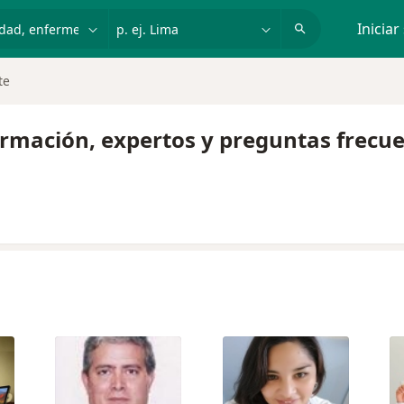
dad, enfermedad o nombre
p. ej. Lima
Iniciar
te
formación, expertos y preguntas frecu