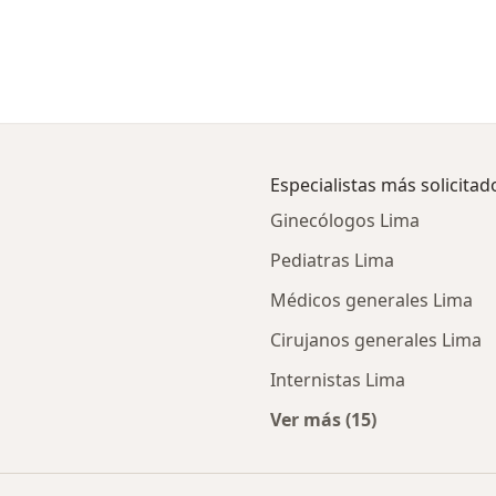
Especialistas más solicitad
Ginecólogos Lima
Pediatras Lima
Médicos generales Lima
Cirujanos generales Lima
Internistas Lima
Ver más (15)
de quiste por ciudad
Más en esta categor