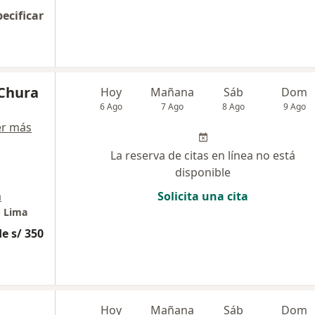
pecificar
 Chura
Hoy
Mañana
Sáb
Dom
6 Ago
7 Ago
8 Ago
9 Ago
er más
La reserva de citas en línea no está
disponible
a
Solicita una cita
- Lima
e s/ 350
Hoy
Mañana
Sáb
Dom