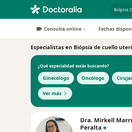
especiali
Consulta online
Fechas dispon
Especialistas en Biópsia de cuello uter
¿Qué especialidad estás buscando?
Ginecólogo
Oncólogo
Ciruja
Ver más
Dra. Mirkell Marr
Peralta