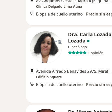
Av. Angamos Oeste, cuadra 4 (Esquina con la calle General Borgoño)
Clínica Delgado Lima Auna
Biópsia de cuello uterino
Precio sin es
Dra. Carla Lozada
Lozada
Ginecólogo
1 opinión
Avenida Alfredo Benavides 2975, 
Edificio Square
Biópsia de cuello uterino
Precio sin es
Dr. Marco Antoni