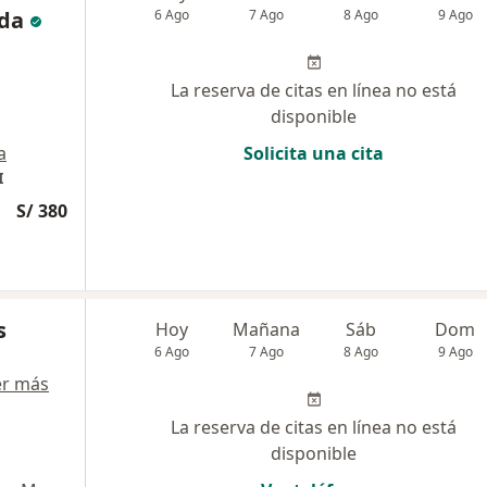
da
6 Ago
7 Ago
8 Ago
9 Ago
La reserva de citas en línea no está
disponible
a
Solicita una cita
I
S/ 380
s
Hoy
Mañana
Sáb
Dom
6 Ago
7 Ago
8 Ago
9 Ago
er más
La reserva de citas en línea no está
disponible