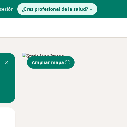
 sesión
¿Eres profesional de la salud?
Ampliar mapa
lunes
Mar
Mié
10 Ago
11 Ago
12 Ago