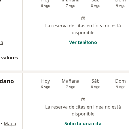
6 Ago
7 Ago
8 Ago
9 Ago
La reserva de citas en línea no está
disponible
pa
Ver teléfono
 valores
edano
Hoy
Mañana
Sáb
Dom
6 Ago
7 Ago
8 Ago
9 Ago
La reserva de citas en línea no está
disponible
•
Mapa
Solicita una cita