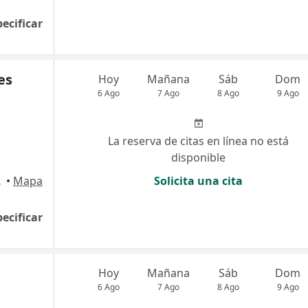
pecificar
es
Hoy
Mañana
Sáb
Dom
6 Ago
7 Ago
8 Ago
9 Ago
La reserva de citas en línea no está
disponible
raflores
•
Mapa
Solicita una cita
pecificar
Hoy
Mañana
Sáb
Dom
6 Ago
7 Ago
8 Ago
9 Ago