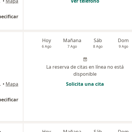
, Miraflores
•
Mapa
Ver teléfono
pecificar
Hoy
Mañana
Sáb
Dom
6 Ago
7 Ago
8 Ago
9 Ago
La reserva de citas en línea no está
disponible
Miraflores
•
Mapa
Solicita una cita
pecificar
o
Hoy
Mañana
Sáb
Dom