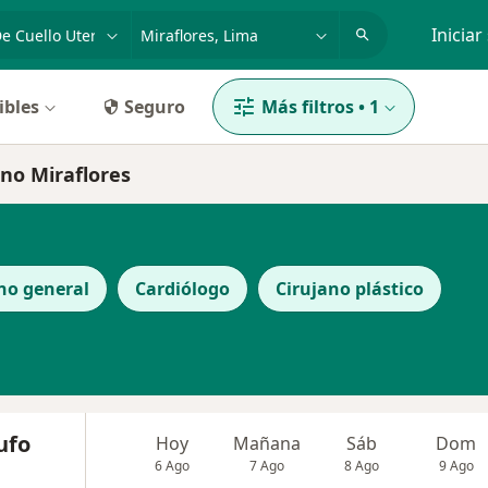
dad, enfermedad o nombre
p. ej. Lima
Iniciar
ibles
Seguro
Más filtros
•
1
ino Miraflores
no general
Cardiólogo
Cirujano plástico
ufo
Hoy
Mañana
Sáb
Dom
6 Ago
7 Ago
8 Ago
9 Ago