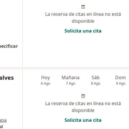
La reserva de citas en línea no está
disponible
Solicita una cita
pecificar
alves
Hoy
Mañana
Sáb
Dom
6 Ago
7 Ago
8 Ago
9 Ago
La reserva de citas en línea no está
disponible
apa
Solicita una cita
al