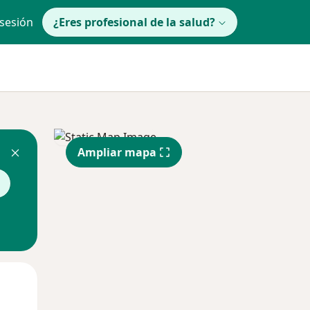
 sesión
¿Eres profesional de la salud?
Ampliar mapa
Mié
Jue
Vie
12 Ago
13 Ago
14 Ago