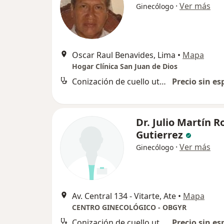
·
Ver más
Ginecólogo
Oscar Raul Benavides, Lima
•
Mapa
Hogar Clínica San Juan de Dios
Conización de cuello uterino
Precio sin es
Dr. Julio Martín R
Gutierrez
·
Ver más
Ginecólogo
Av. Central 134 - Vitarte, Ate
•
Mapa
CENTRO GINECOLÓGICO - OBGYR
Conización de cuello uterino
Precio sin es