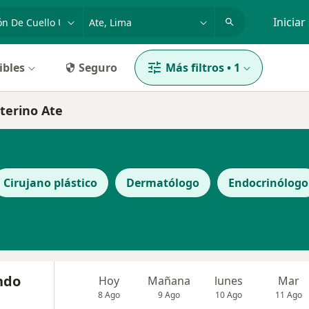
dad, enfermedad o nombre
p. ej. Lima
Iniciar
ibles
Seguro
Más filtros
•
1
uterino Ate
Cirujano plástico
Dermatólogo
Endocrinólogo
indo
Hoy
Mañana
lunes
Mar
8 Ago
9 Ago
10 Ago
11 Ago