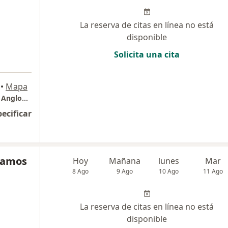
La reserva de citas en línea no está
disponible
Solicita una cita
•
Mapa
Consulta de Ginecologia y Fertilidad. Clinica Angloamericana. La Molina
pecificar
Ramos
Hoy
Mañana
lunes
Mar
8 Ago
9 Ago
10 Ago
11 Ago
La reserva de citas en línea no está
disponible