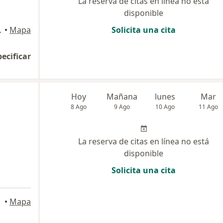
La reserva de citas en línea no está
disponible
o Ate, Ate
•
Mapa
Solicita una cita
pecificar
Hoy
Mañana
lunes
Mar
8 Ago
9 Ago
10 Ago
11 Ago
La reserva de citas en línea no está
disponible
Solicita una cita
•
Mapa