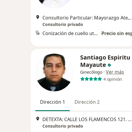
Consultorio Particular: Mayorazg
Consultorio privado
Conización de cuello uterino
Precio sin es
Santiago Espiritu
Mayaute
·
Ver más
Ginecólogo
4 opinión
Dirección 1
Dirección 2
DETEXTA: CALLE LOS FLAMENCOS 121. 5TO PISO. OVALO DE SANTA ANITA, Santa Anita
Consultorio privado