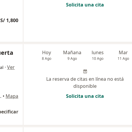
Solicita una cita
S/ 1,800
uerta
Hoy
Mañana
lunes
Mar
8 Ago
9 Ago
10 Ago
11 Ago
·
Ver
al
La reserva de citas en línea no está
disponible
NCER, Pueblo Libre
•
Mapa
Solicita una cita
pecificar