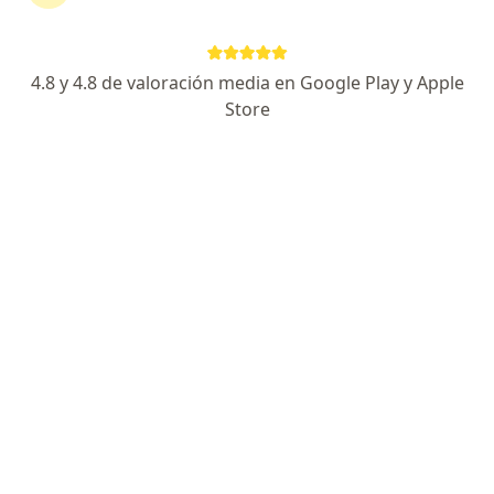
Alberto Gómez Meléndez
Cirujano general
4.8 y 4.8 de valoración media en Google Play y Apple
Lima
Store
Agendar cita
Mary Celina Cruz Cahuana
Ginecólogo, Médico general
Jose Luis Bustamante y Rivero
Agendar cita
Adelmo Saavedra Azula
Ginecólogo
Tumbes
Agendar cita
Rony Ruiz