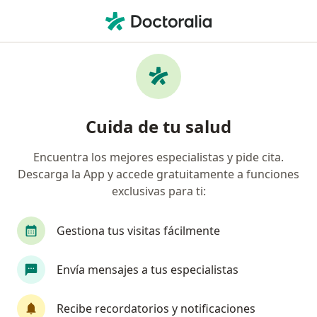
Men
¿Qué estás buscando?
Página De Inicio
Servicios
Consulta Médica
Consulta médica - Información,
Cuida de tu salud
expertos y preguntas frecuentes
Encuentra los mejores especialistas y pide cita.
Descarga la App y accede gratuitamente a funciones
exclusivas para ti:
Información
Gestiona tus visitas fácilmente
Expertos en consulta médica
Envía mensajes a tus especialistas
Recibe recordatorios y notificaciones