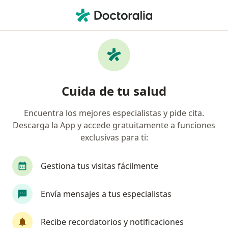
Men
Depresión En Adolescentes • Yanahuara, Arequipa
Filtros
• 1
Seguro
Mapa
Especialistas en Depresión en adolescentes
Cuida de tu salud
en Yanahuara
Encuentra los mejores especialistas y pide cita.
Descarga la App y accede gratuitamente a funciones
¿Qué especialidad estás buscando?
exclusivas para ti:
Psicólogo
Psiquiatra
Gestiona tus visitas fácilmente
Envía mensajes a tus especialistas
Recibe recordatorios y notificaciones