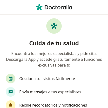
Men
Ansiedad • Yanahuara, Arequipa
Filtros
• 1
Seguro
Mapa
Especialistas en Ansiedad en Yanahuara
Cuida de tu salud
Encuentra los mejores especialistas y pide cita.
¿Qué especialidad estás buscando?
Descarga la App y accede gratuitamente a funciones
Psicólogo
Psiquiatra
exclusivas para ti:
Gestiona tus visitas fácilmente
Envía mensajes a tus especialistas
Recibe recordatorios y notificaciones