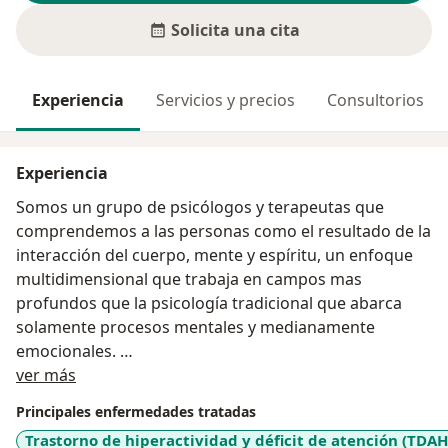
Solicita una cita
Experiencia
Servicios y precios
Consultorios
Experiencia
Somos un grupo de psicólogos y terapeutas que
comprendemos a las personas como el resultado de la
interacción del cuerpo, mente y espíritu, un enfoque
multidimensional que trabaja en campos mas
profundos que la psicología tradicional que abarca
solamente procesos mentales y medianamente
emocionales.
Acerca de mí
Por ello, a la par de usar herramientas convencionales,
ver más
usamos recursos bioenergéticos complementarios
Principales enfermedades tratadas
como el Método Atlante, la Aromaterapia Egipcia,
Trastorno de hiperactividad y déficit de atención (TDAH
entre otros, los que nos llevan a obtener resultados