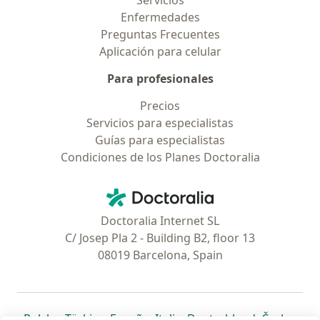
Servicios
Enfermedades
Preguntas Frecuentes
Aplicación para celular
Para profesionales
Precios
Servicios para especialistas
Guías para especialistas
Condiciones de los Planes Doctoralia
Contacto
Doctoralia - Página de inicio
Doctoralia Internet SL
C/ Josep Pla 2 - Building B2, floor 13
08019 Barcelona, Spain
se abre en una nueva pestaña
se abre en una nueva pestaña
se abre en una nueva pestaña
se abre en una nueva pes
se abre en 
se a
Polska
,
Türkiye
,
España
,
Italia
,
Deutschland
,
Česko
,