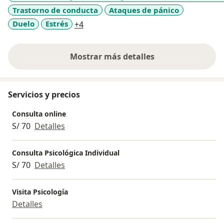
Trastorno de conducta
Ataques de pánico
muy satisfactorios en tiempos menores a la
psicoterapia tradicional.
a11y_sr_more_diseases
Duelo
Estrés
+4
Mostrar más detalles
sobre la experiencia
Servicios y precios
Consulta online
S/ 70
Detalles
Consulta Psicológica Individual
S/ 70
Detalles
Visita Psicología
Detalles