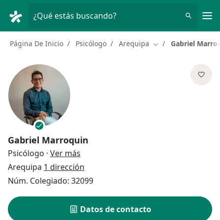
Men
¿Qué estás buscando?
Página De Inicio
Psicólogo
Arequipa
Gabriel Marro
Cambiar de ciudad
Gabriel Marroquin
sobre las especializaciones
Psicólogo
·
Ver más
Arequipa
1 dirección
Núm. Colegiado: 32099
Datos de contacto