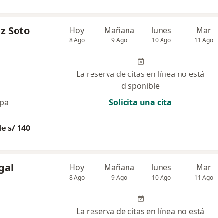
z Soto
Hoy
Mañana
lunes
Mar
8 Ago
9 Ago
10 Ago
11 Ago
La reserva de citas en línea no está
disponible
pa
Solicita una cita
e s/ 140
gal
Hoy
Mañana
lunes
Mar
8 Ago
9 Ago
10 Ago
11 Ago
La reserva de citas en línea no está