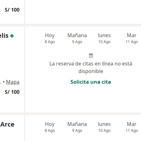
S/ 100
lis
Hoy
Mañana
lunes
Mar
8 Ago
9 Ago
10 Ago
11 Ago
La reserva de citas en línea no está
disponible
blo VI, Arequipa
•
Mapa
Solicita una cita
S/ 100
 Arce
Hoy
Mañana
lunes
Mar
8 Ago
9 Ago
10 Ago
11 Ago