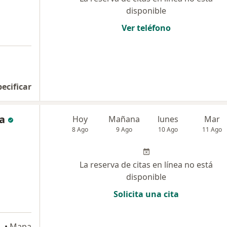
disponible
Ver teléfono
pecificar
a
Hoy
Mañana
lunes
Mar
8 Ago
9 Ago
10 Ago
11 Ago
La reserva de citas en línea no está
disponible
Solicita una cita
 LT. 12-A, Arequipa
•
Mapa