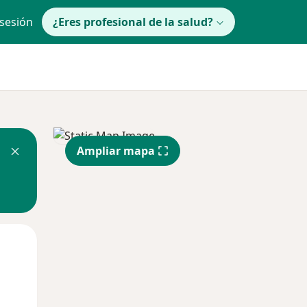
 sesión
¿Eres profesional de la salud?
Ampliar mapa
Mié
Jue
Vie
12 Ago
13 Ago
14 Ago