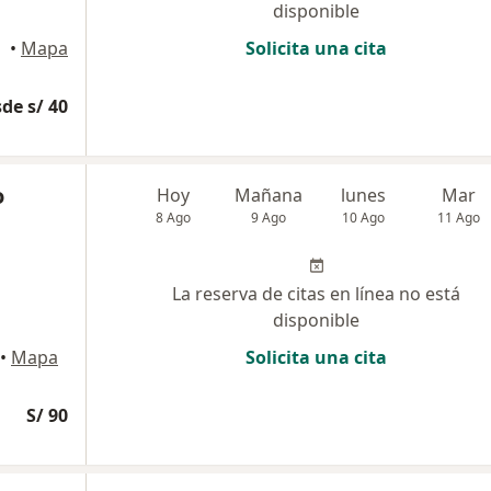
disponible
uipa
•
Mapa
Solicita una cita
de s/ 40
o
Hoy
Mañana
lunes
Mar
8 Ago
9 Ago
10 Ago
11 Ago
La reserva de citas en línea no está
disponible
•
Mapa
Solicita una cita
S/ 90