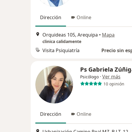
Dirección
Online
Orquideas 105, Arequipa
•
Mapa
clinica calidamente
Visita Psiquiatría
Precio sin es
Ps Gabriela Zúñig
·
Ver más
Psicólogo
10 opinión
Dirección
Online
Urbanización Camino Real MZ. B