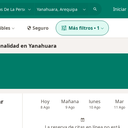
dad, enfermedad o nombre
p. ej. Lima
Iniciar
ibles
Seguro
Más filtros
•
1
sonalidad en Yanahuara
ar
Hoy
Mañana
lunes
Mar
8 Ago
9 Ago
10 Ago
11 Ago
La reserva de citas en línea no está