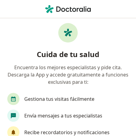
Men
Trastorno De Ansiedad Generalizada • Yanahuara, Arequipa
Filtros
• 1
Seguro
Mapa
Especialistas en Trastorno de ansiedad
Cuida de tu salud
generalizada en Yanahuara
Encuentra los mejores especialistas y pide cita.
Descarga la App y accede gratuitamente a funciones
¿Qué especialidad estás buscando?
exclusivas para ti:
Psicólogo
Psiquiatra
Gestiona tus visitas fácilmente
Envía mensajes a tus especialistas
Recibe recordatorios y notificaciones