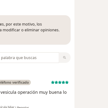
s, por este motivo, los
 modificar o eliminar opiniones.
 opiniones
opiniones
léfono verificado
a vesicula operación muy buena lo
en opinión del usuario Estefani Burgos Alfaro
ícula biliar
•
Reportar