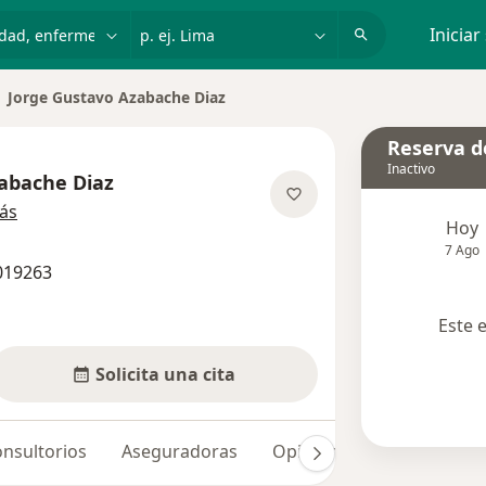
dad, enfermedad o nombre
p. ej. Lima
Iniciar
Jorge Gustavo Azabache Diaz
biar de ciudad
Reserva de
Inactivo
abache Diaz
sobre las especializaciones
ás
Hoy
7 Ago
019263
Este 
Solicita una cita
nsultorios
Aseguradoras
Opiniones (1)