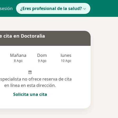
 sesión
¿Eres profesional de la salud?
 cita en Doctoralia
Mañana
Dom
lunes
Mar
Mié
8 Ago
9 Ago
10 Ago
11 Ago
12 Ag
especialista no ofrece reserva de cita
en línea en esta dirección.
Solicita una cita