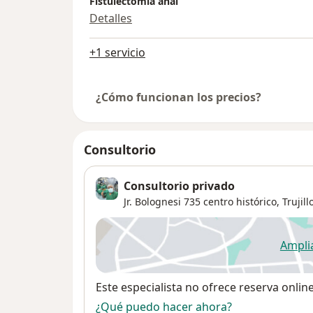
Fistulectomia anal
Detalles
+1 servicio
¿Cómo funcionan los precios?
Consultorio
Consultorio privado
Jr. Bolognesi 735 centro histórico,
Trujill
Ampli
se
Disponibilidad
Este especialista no ofrece reserva onlin
¿Qué puedo hacer ahora?