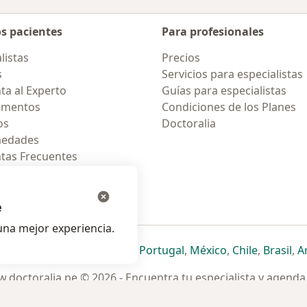
os pacientes
Para profesionales
listas
Precios
s
Servicios para especialistas
ta al Experto
Guías para especialistas
amentos
Condiciones de los Planes
os
Doctoralia
medades
tas Frecuentes
ión para celular
e
na mejor experiencia.
ueva pestaña
en una nueva pestaña
e abre en una nueva pestaña
se abre en una nueva pestaña
se abre en una nueva pestaña
se abre en una nueva pestaña
se abre en una nueva p
se abre en una
se abre e
se
Italia
,
Deutschland
,
Česko
,
Portugal
,
México
,
Chile
,
Brasil
,
A
.doctoralia.pe © 2026 - Encuentra tu especialista y agenda 