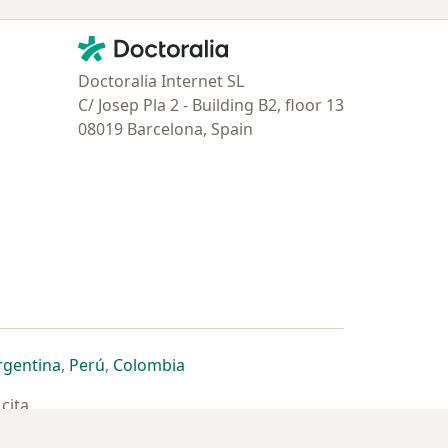
Contacto
Doctoralia - Página de inicio
Doctoralia Internet SL
C/ Josep Pla 2 - Building B2, floor 13
08019 Barcelona, Spain
estaña
 nueva pestaña
n una nueva pestaña
 abre en una nueva pestaña
se abre en una nueva pestaña
se abre en una nueva pestaña
se abre en una nueva pestaña
rgentina
,
Perú
,
Colombia
cita