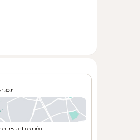
o
13001
ar
 abre en una nueva pestaña
e en esta dirección