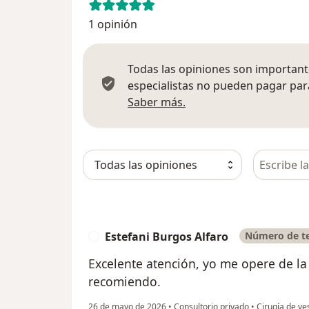
1 opinión
Todas las opiniones son importante
especialistas no pueden pagar para
Más información sobre
Saber más.
Busca en 
Estefani Burgos Alfaro
Número de te
E
Excelente atención, yo me opere de l
recomiendo.
26 de mayo de 2026
•
Consultorio privado
•
Cirugía de ves