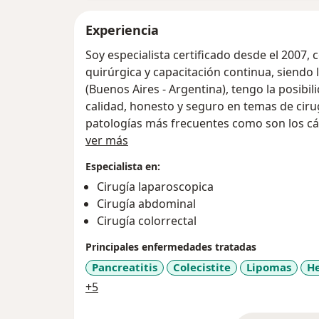
Experiencia
Soy especialista certificado desde el 2007,
quirúrgica y capacitación continua, siendo
(Buenos Aires - Argentina), tengo la posibil
calidad, honesto y seguro en temas de ciru
patologías más frecuentes como son los cálc
Acerca de mí
abdominales y patología ano rectal.
ver más
Especialista en:
Cirugía laparoscopica
Cirugía abdominal
Cirugía colorrectal
Principales enfermedades tratadas
Pancreatitis
Colecistite
Lipomas
He
a11y_sr_more_diseases
+5