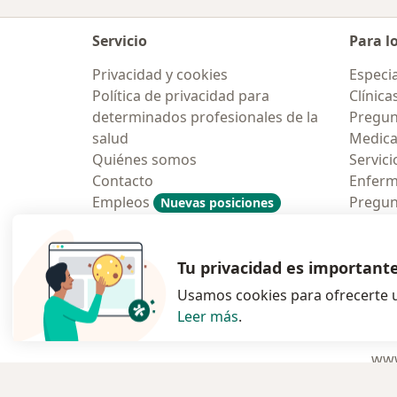
Servicio
Para l
Privacidad y cookies
Especia
Política de privacidad para
Clínica
determinados profesionales de la
Pregun
salud
Medic
Quiénes somos
Servici
Contacto
Enfer
Empleos
Pregun
Nuevas posiciones
Condiciones Generales de
Aplicac
Contratación
Tu privacidad es important
Usamos cookies para ofrecerte u
Leer más
.
se abre en una n
se abre 
s
Polska
,
Türkiye
,
España
,
www