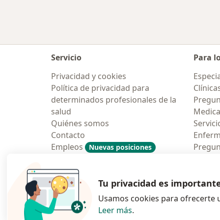
Servicio
Para l
Privacidad y cookies
Especia
Política de privacidad para
Clínica
determinados profesionales de la
Pregun
salud
Medic
Quiénes somos
Servici
Contacto
Enfer
Empleos
Pregun
Nuevas posiciones
Condiciones Generales de
Aplicac
Contratación
Tu privacidad es important
Usamos cookies para ofrecerte u
Leer más
.
se abre en una n
se abre 
s
Polska
,
Türkiye
,
España
,