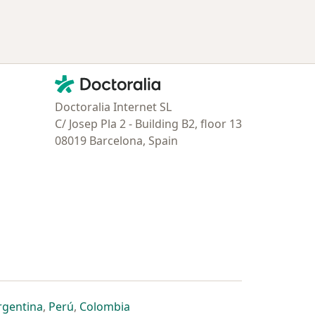
Contacto
Doctoralia - Página de inicio
Doctoralia Internet SL
C/ Josep Pla 2 - Building B2, floor 13
08019 Barcelona, Spain
estaña
 nueva pestaña
n una nueva pestaña
 abre en una nueva pestaña
se abre en una nueva pestaña
se abre en una nueva pestaña
se abre en una nueva pestaña
rgentina
,
Perú
,
Colombia