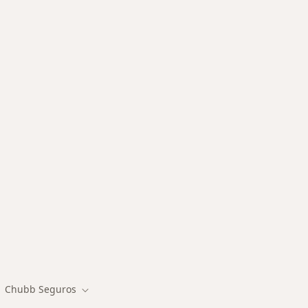
des más tratadas
Chubb Seguros
biar de ciudad
Cambiar de ciudad