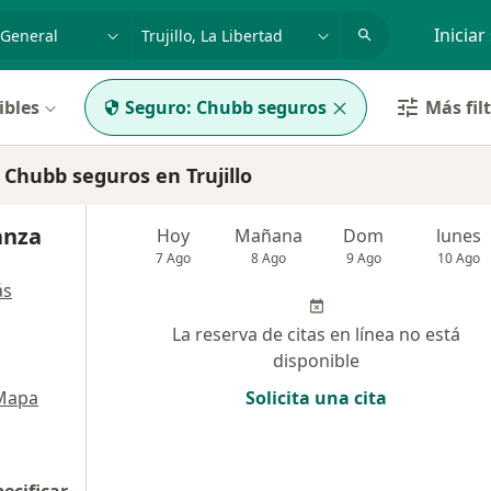
dad, enfermedad o nombre
p. ej. Lima
Iniciar
ibles
Seguro:
Chubb seguros
Más fil
Chubb seguros en Trujillo
anza
Hoy
Mañana
Dom
lunes
7 Ago
8 Ago
9 Ago
10 Ago
ás
La reserva de citas en línea no está
disponible
Mapa
Solicita una cita