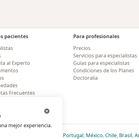
os pacientes
Para profesionales
listas
Precios
s
Servicios para especialistas
ta al Experto
Guías para especialistas
amentos
Condiciones de los Planes
os
Doctoralia
medades
tas Frecuentes
ión para celular
e
na mejor experiencia.
ueva pestaña
en una nueva pestaña
e abre en una nueva pestaña
se abre en una nueva pestaña
se abre en una nueva pestaña
se abre en una nueva pestaña
se abre en una nueva p
se abre en una
se abre e
se
Italia
,
Deutschland
,
Česko
,
Portugal
,
México
,
Chile
,
Brasil
,
A