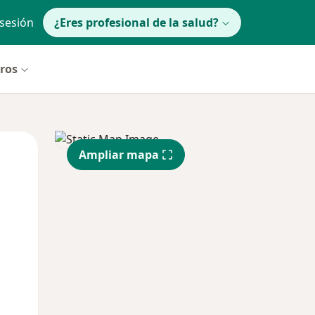
 sesión
¿Eres profesional de la salud?
tros
Mar
Mié
Jue
Ampliar mapa
11 Ago
12 Ago
13 Ago