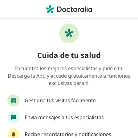
Men
Ictericia • Trujillo, La Libertad
Filtros
• 1
Mapa
Especialistas en Ictericia en Trujillo
Cuida de tu salud
Encuentra los mejores especialistas y pide cita.
¿Qué especialidad estás buscando?
Descarga la App y accede gratuitamente a funciones
Cirujano general
Gastroenterólogo
Inter
exclusivas para ti:
Gestiona tus visitas fácilmente
Envía mensajes a tus especialistas
Recibe recordatorios y notificaciones