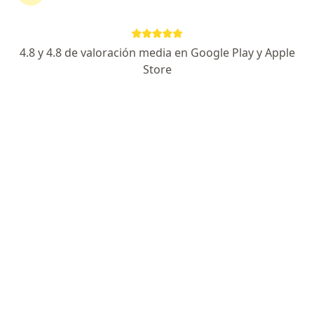
Avenida Húsares de Junín 690, Trujillo
•
Mapa
CLINICA SAN PABLO
Acepta Oncosalud
4.8 y 4.8 de valoración media en Google Play y Apple
Visita Cirugía General
Precio sin especificar
Store
Este especialista no ofrece reserva de cita en línea en esta dirección.
Solicita una cita
Búsquedas relacionadas
Enfermedades más tratadas
Hemorroides en Trujillo
Hernia inguinal en Trujillo
Coledocolitiasis en Trujillo
Fisura perianal en Trujillo