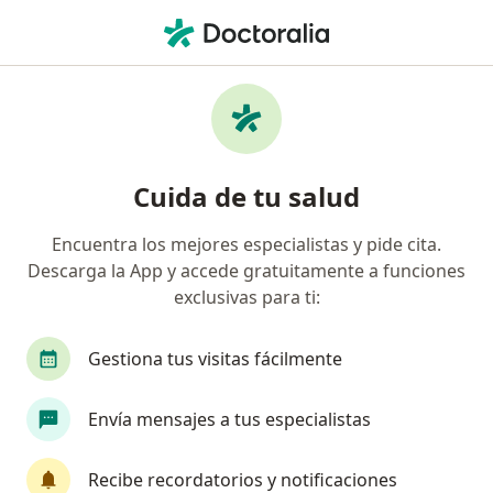
Men
Cirujano General • Trujillo, La Libertad
Filtros
Seguro:
Oncosalud
Cirujanos generales recomendados de
Cuida de tu salud
Oncosalud en Trujillo
Encuentra los mejores especialistas y pide cita.
Descarga la App y accede gratuitamente a funciones
exclusivas para ti:
Gestiona tus visitas fácilmente
Envía mensajes a tus especialistas
Dr. Jose Luis Carranza Castillo
·
Ver más
Cirujano general
Recibe recordatorios y notificaciones