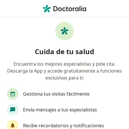
Men
Cirujano General • Trujillo, La Libertad
Filtros
Seguro:
Assist Card
Cirujanos generales recomendados de
Cuida de tu salud
Assist Card en Trujillo
Encuentra los mejores especialistas y pide cita.
Descarga la App y accede gratuitamente a funciones
exclusivas para ti:
Gestiona tus visitas fácilmente
Envía mensajes a tus especialistas
Dr. Roger Leon Fernandez
Cirujano general
Recibe recordatorios y notificaciones
10 opinión