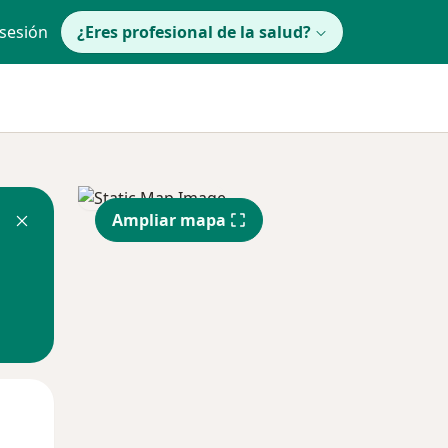
 sesión
¿Eres profesional de la salud?
Ampliar mapa
Mié
Jue
Vie
12 Ago
13 Ago
14 Ago