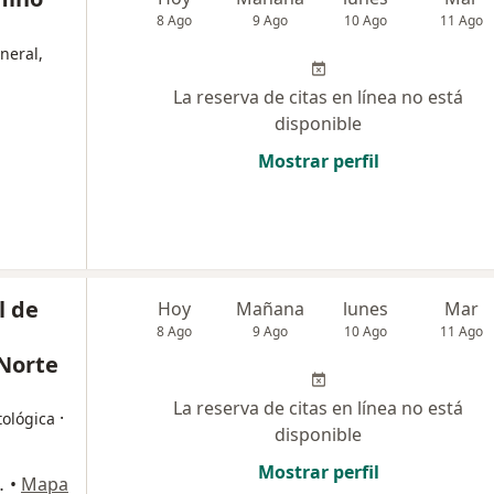
8 Ago
9 Ago
10 Ago
11 Ago
neral,
La reserva de citas en línea no está
disponible
Mostrar perfil
l de
Hoy
Mañana
lunes
Mar
8 Ago
9 Ago
10 Ago
11 Ago
 Norte
La reserva de citas en línea no está
·
tológica
disponible
Mostrar perfil
jillo., Trujillo
•
Mapa