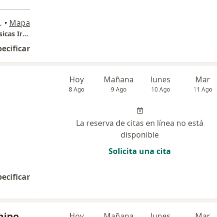
jillo., Trujillo
•
Mapa
Instituto Regional de Enfermedades Neoplasicas Iren Norte
pecificar
Hoy
Mañana
lunes
Mar
8 Ago
9 Ago
10 Ago
11 Ago
La reserva de citas en línea no está
disponible
Solicita una cita
pecificar
mino
Hoy
Mañana
lunes
Mar