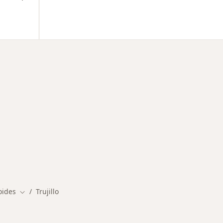
oides
Trujillo
Cambiar de ciudad