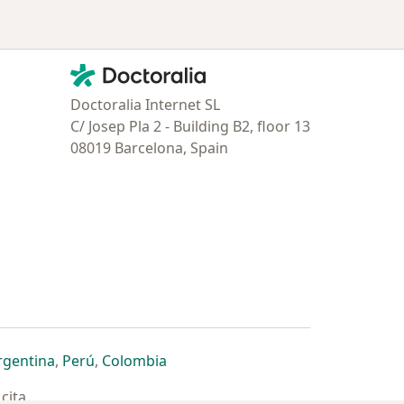
Contacto
Doctoralia - Página de inicio
Doctoralia Internet SL
C/ Josep Pla 2 - Building B2, floor 13
08019 Barcelona, Spain
estaña
 nueva pestaña
n una nueva pestaña
 abre en una nueva pestaña
se abre en una nueva pestaña
se abre en una nueva pestaña
se abre en una nueva pestaña
rgentina
,
Perú
,
Colombia
cita