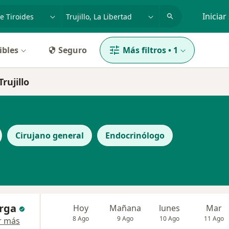
dad, enfermedad o nombre
p. ej. Lima
Iniciar
ibles
Seguro
Más filtros
•
1
rujillo
Cirujano general
Endocrinólogo
urga
Hoy
Mañana
lunes
Mar
8 Ago
9 Ago
10 Ago
11 Ago
r más