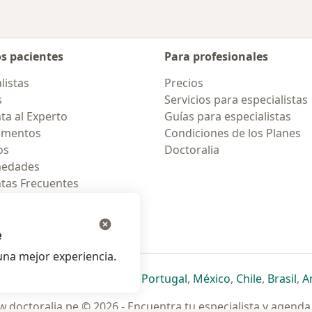
os pacientes
Para profesionales
listas
Precios
s
Servicios para especialistas
ta al Experto
Guías para especialistas
amentos
Condiciones de los Planes
os
Doctoralia
medades
tas Frecuentes
ión para celular
e
na mejor experiencia.
ueva pestaña
en una nueva pestaña
e abre en una nueva pestaña
se abre en una nueva pestaña
se abre en una nueva pestaña
se abre en una nueva pestaña
se abre en una nueva p
se abre en una
se abre e
se
Italia
,
Deutschland
,
Česko
,
Portugal
,
México
,
Chile
,
Brasil
,
A
.doctoralia.pe © 2026 - Encuentra tu especialista y agenda 