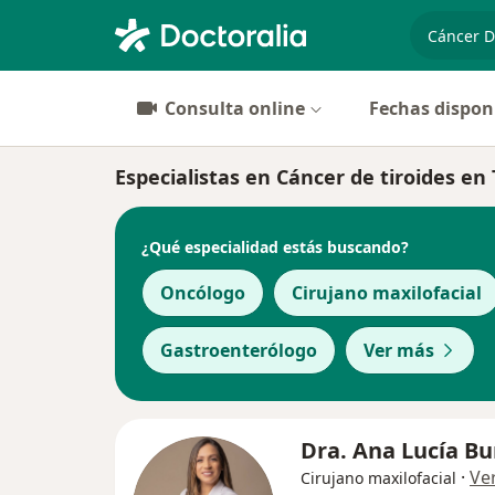
especiali
Consulta online
Fechas dispon
Especialistas en Cáncer de tiroides en T
¿Qué especialidad estás buscando?
Oncólogo
Cirujano maxilofacial
Gastroenterólogo
Ver más
Dra. Ana Lucía B
·
Ve
Cirujano maxilofacial