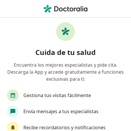
Men
Fistula Rectovaginal • Trujillo, La Libertad
Filtros
• 1
Seguro
Mapa
Especialistas en Fistula rectovaginal en
Cuida de tu salud
Trujillo
Encuentra los mejores especialistas y pide cita.
Descarga la App y accede gratuitamente a funciones
¿Qué especialidad estás buscando?
exclusivas para ti:
Cirujano general
Gestiona tus visitas fácilmente
Envía mensajes a tus especialistas
Recibe recordatorios y notificaciones