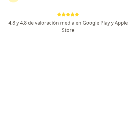
Dr. Alberto García
4.8 y 4.8 de valoración media en Google Play y Apple
·
Ver más
Cirujano general
Store
62 opinión
10 años transformando tu salud digestiva
Graduado: UNT y Autónoma de Guadalajara -
MÉXICO
Profesional, cercano, resolutivo con mis pacientes
Dirección 1
Dirección 2
Online
Paraguay 143, Trujillo
•
Mapa
Centro de Cirugía Digestiva y Obesidad CCDO
Consulta médica
desde s/ 120
Este especialista no ofrece reserva de cita en línea en esta dirección.