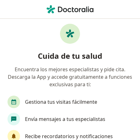
Men
Cirujano General • Trujillo, La Libertad
Filtros
Seguro:
AFOCAT
M
Cirujanos generales recomendados de
Cuida de tu salud
AFOCAT en Trujillo
Encuentra los mejores especialistas y pide cita.
Descarga la App y accede gratuitamente a funciones
exclusivas para ti:
Gestiona tus visitas fácilmente
Envía mensajes a tus especialistas
Dr. Jose Luis Carranza Castillo
·
Ver más
Cirujano general
Recibe recordatorios y notificaciones