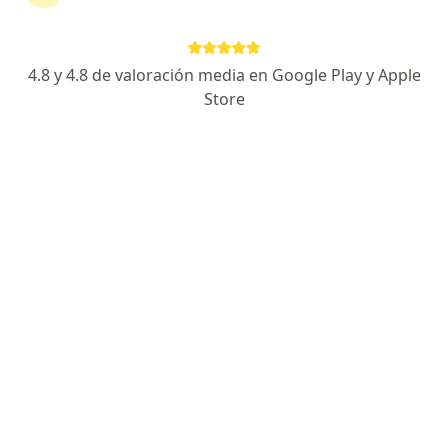
Avenida Húsares de Junín 690, Trujillo
•
Mapa
CLINICA SAN PABLO
Acepta AFOCAT
4.8 y 4.8 de valoración media en Google Play y Apple
Visita Cirugía General
Precio sin especificar
Store
Este especialista no ofrece reserva de cita en línea en esta dirección.
Solicita una cita
Búsquedas relacionadas
Enfermedades más tratadas
Hemorroides en Trujillo
Hernia inguinal en Trujillo
Coledocolitiasis en Trujillo
Fisura perianal en Trujillo