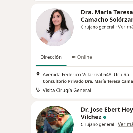
Dra. María Teresa
Camacho Solórza
·
Ver m
Cirujano general
Dirección
Online
Avenida Federico Villarreal 648. Urb Razuri, Trujillo
Consultorio Privado Dra. María Teresa Cam
Visita Cirugía General
Dr. Jose Ebert Ho
Vilchez
·
Ver m
Cirujano general