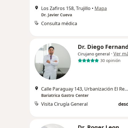
Los Zafiros 158, Trujillo
•
Mapa
Dr. Javier Cueva
Consulta médica
Dr. Diego Fernan
·
Ver m
Cirujano general
30 opinión
Calle Paraguay 143, Urbanización El Recreo, Truj
Bariatrica Gastro Center
Visita Cirugía General
desd
Dr. Roger Leon