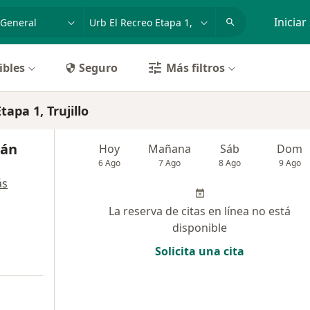
dad, enfermedad o nombre
p. ej. Lima
Iniciar
ibles
Seguro
Más filtros
apa 1, Trujillo
eán
Hoy
Mañana
Sáb
Dom
6 Ago
7 Ago
8 Ago
9 Ago
ás
La reserva de citas en línea no está
disponible
Solicita una cita