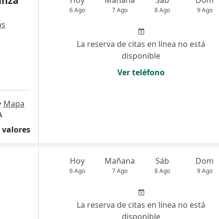
anza
Hoy
Mañana
Sáb
Dom
6 Ago
7 Ago
8 Ago
9 Ago
ás
La reserva de citas en línea no está
disponible
Ver teléfono
•
Mapa
A
 valores
Hoy
Mañana
Sáb
Dom
6 Ago
7 Ago
8 Ago
9 Ago
La reserva de citas en línea no está
disponible