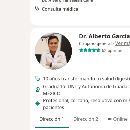
Dr. Alvaro Tantaleán Calle
Consulta médica
Dr. Alberto García
·
Ver m
Cirujano general
62 opinión
10 años transformando tu salud digest
Graduado: UNT y Autónoma de Guadala
MÉXICO
Profesional, cercano, resolutivo con mi
pacientes
Dirección 1
Dirección 2
Online