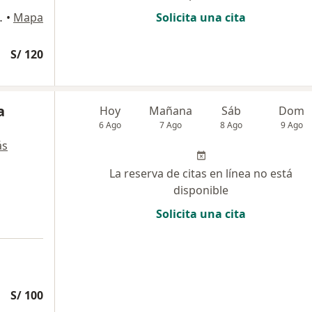
llo – Perú., Trujillo
•
Mapa
Solicita una cita
S/ 120
a
Hoy
Mañana
Sáb
Dom
6 Ago
7 Ago
8 Ago
9 Ago
ás
La reserva de citas en línea no está
disponible
Solicita una cita
S/ 100