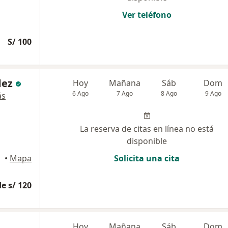
Ver teléfono
S/ 100
dez
Hoy
Mañana
Sáb
Dom
6 Ago
7 Ago
8 Ago
9 Ago
ás
La reserva de citas en línea no está
disponible
illo
•
Mapa
Solicita una cita
e s/ 120
Hoy
Mañana
Sáb
Dom