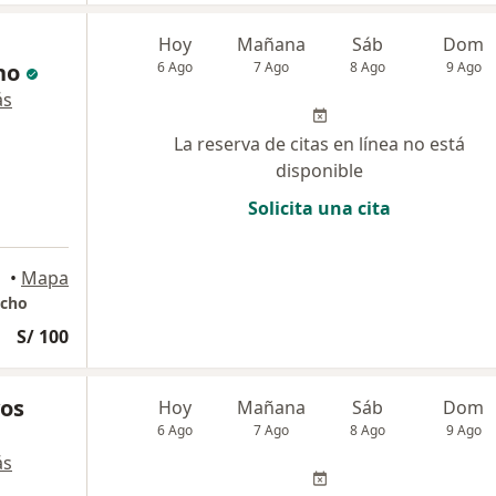
Hoy
Mañana
Sáb
Dom
no
6 Ago
7 Ago
8 Ago
9 Ago
ás
La reserva de citas en línea no está
disponible
Solicita una cita
•
Mapa
acho
S/ 100
yos
Hoy
Mañana
Sáb
Dom
6 Ago
7 Ago
8 Ago
9 Ago
ás