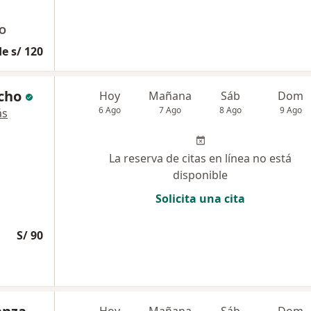
DO
e s/ 120
cho
Hoy
Mañana
Sáb
Dom
6 Ago
7 Ago
8 Ago
9 Ago
ás
La reserva de citas en línea no está
disponible
Solicita una cita
S/ 90