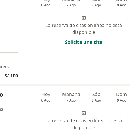
6 Ago
7 Ago
8 Ago
9 Ago
La reserva de citas en línea no está
disponible
Solicita una cita
NDRES
S/ 100
ño
Hoy
Mañana
Sáb
Dom
6 Ago
7 Ago
8 Ago
9 Ago
ás
La reserva de citas en línea no está
disponible