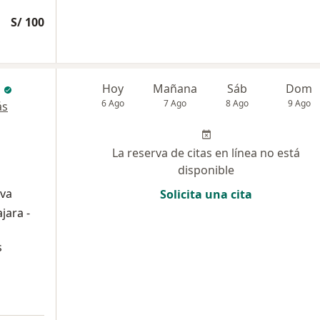
S/ 100
Hoy
Mañana
Sáb
Dom
6 Ago
7 Ago
8 Ago
9 Ago
ás
La reserva de citas en línea no está
disponible
iva
Solicita una cita
jara -
s