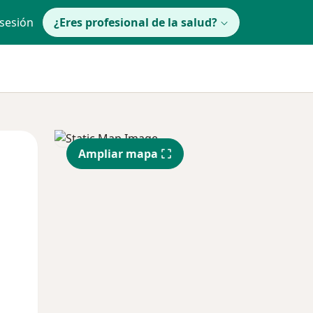
 sesión
¿Eres profesional de la salud?
lunes
Mar
Mié
Ampliar mapa
10 Ago
11 Ago
12 Ago