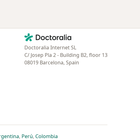
Contacto
Doctoralia - Página de inicio
Doctoralia Internet SL
C/ Josep Pla 2 - Building B2, floor 13
08019 Barcelona, Spain
estaña
 nueva pestaña
n una nueva pestaña
 abre en una nueva pestaña
se abre en una nueva pestaña
se abre en una nueva pestaña
se abre en una nueva pestaña
rgentina
,
Perú
,
Colombia