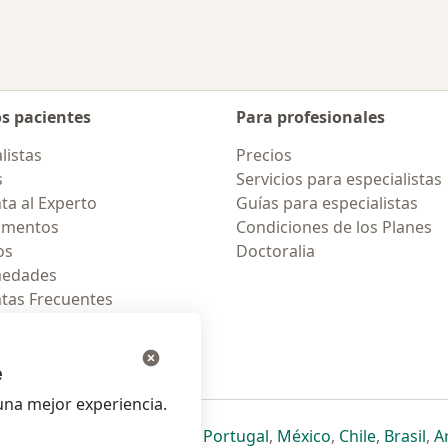
os pacientes
Para profesionales
listas
Precios
s
Servicios para especialistas
ta al Experto
Guías para especialistas
amentos
Condiciones de los Planes
os
Doctoralia
medades
tas Frecuentes
ión para celular
e
na mejor experiencia.
ueva pestaña
en una nueva pestaña
e abre en una nueva pestaña
se abre en una nueva pestaña
se abre en una nueva pestaña
se abre en una nueva pestaña
se abre en una nueva p
se abre en una
se abre e
se
Italia
,
Deutschland
,
Česko
,
Portugal
,
México
,
Chile
,
Brasil
,
A