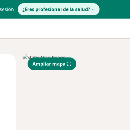
 sesión
¿Eres profesional de la salud?
Mar
Mié
Jue
Ampliar mapa
11 Ago
12 Ago
13 Ago