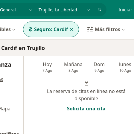
dad, enfermedad o nombre
p. ej. Lima
Iniciar
ibles
Seguro:
Cardif
Más filtros
ardif en Trujillo
anza
Hoy
Mañana
Dom
lunes
7 Ago
8 Ago
9 Ago
10 Ago
ás
La reserva de citas en línea no está
disponible
Mapa
Solicita una cita