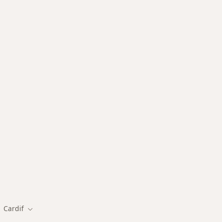
des más tratadas
Cardif
biar de ciudad
Cambiar de ciudad