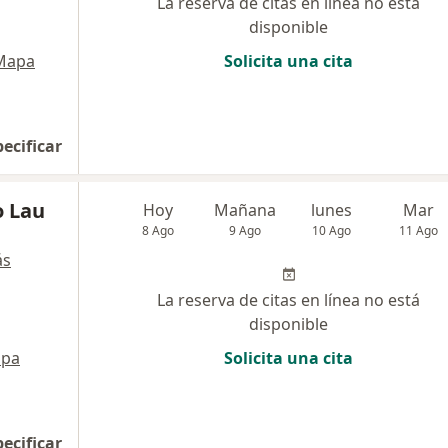
La reserva de citas en línea no está
disponible
Mapa
Solicita una cita
pecificar
o Lau
Hoy
Mañana
lunes
Mar
8 Ago
9 Ago
10 Ago
11 Ago
ás
La reserva de citas en línea no está
disponible
pa
Solicita una cita
pecificar