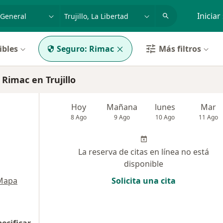
dad, enfermedad o nombre
p. ej. Lima
Iniciar
ibles
Seguro:
Rimac
Más filtros
Rimac en Trujillo
Hoy
Mañana
lunes
Mar
8 Ago
9 Ago
10 Ago
11 Ago
La reserva de citas en línea no está
disponible
Mapa
Solicita una cita