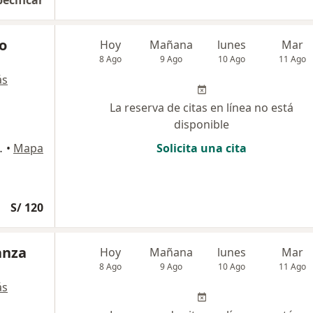
pecificar
ño
Hoy
Mañana
lunes
Mar
8 Ago
9 Ago
10 Ago
11 Ago
ás
La reserva de citas en línea no está
disponible
llo – Perú., Trujillo
•
Mapa
Solicita una cita
S/ 120
anza
Hoy
Mañana
lunes
Mar
8 Ago
9 Ago
10 Ago
11 Ago
ás