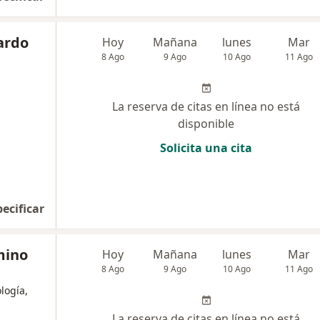
ardo
Hoy
Mañana
lunes
Mar
8 Ago
9 Ago
10 Ago
11 Ago
La reserva de citas en línea no está
disponible
Solicita una cita
pecificar
mino
Hoy
Mañana
lunes
Mar
8 Ago
9 Ago
10 Ago
11 Ago
logía,
La reserva de citas en línea no está