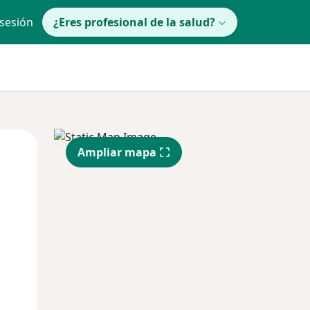
 sesión
¿Eres profesional de la salud?
Mié
Jue
Vie
Ampliar mapa
12 Ago
13 Ago
14 Ago