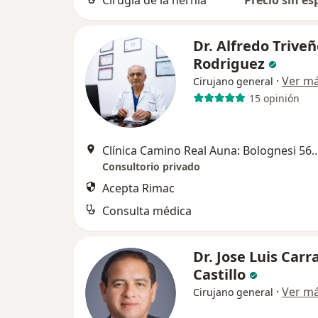
Cirugía de la hernia
Precio sin es
Dr. Alfredo Trive
Rodriguez
·
Ver m
Cirujano general
15 opinión
Clínica Camino Real Auna: Bolognesi 565, Truji
Consultorio privado
Acepta Rimac
Consulta médica
Dr. Jose Luis Carr
Castillo
·
Ver m
Cirujano general