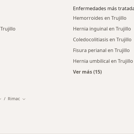
Enfermedades más tratad
Hemorroides en Trujillo
rujillo
Hernia inguinal en Trujillo
Coledocolitiasis en Trujillo
Fisura perianal en Trujillo
Hernia umbilical en Trujillo
Ver más (15)
Más en esta catego
Rimac
iudad
ambiar de ciudad
Cambiar de ciudad