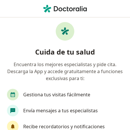
Men
Fisura Perianal • Trujillo, La Libertad
Filtros
• 1
Seguro
Mapa
Especialistas en Fisura perianal en Trujillo
Cuida de tu salud
Encuentra los mejores especialistas y pide cita.
¿Qué especialidad estás buscando?
Descarga la App y accede gratuitamente a funciones
Cirujano general
Ginecólogo
exclusivas para ti:
Internista
Neurocirujano
Gestiona tus visitas fácilmente
Oncólogo
Ver más
Envía mensajes a tus especialistas
Recibe recordatorios y notificaciones