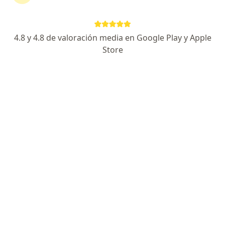
4.8 y 4.8 de valoración media en Google Play y Apple
Store
Dr. Alvaro Tantaleán Calle
·
Ver más
Cirujano general
92 opinión
Dirección
Online
Jr Bolívar 433 Oficina 302, Trujillo
•
Mapa
Dr. Alvaro Tantaleán Calle
Consulta médica
S/ 100
Este especialista no ofrece reserva de cita en línea en esta dirección.
Solicita una cita