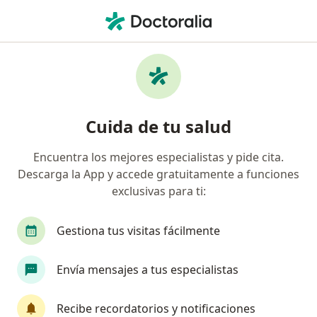
Men
Visitas Sucesivas Cirugía General • Trujillo, La Libertad
Filtros
• 1
Seguro
Mapa
Especialistas en Visitas sucesivas Cirugía
Cuida de tu salud
General Trujillo
Encuentra los mejores especialistas y pide cita.
Descarga la App y accede gratuitamente a funciones
¿Qué especialidad estás buscando?
exclusivas para ti:
Cirujano general
Ginecólogo
Internista
Gestiona tus visitas fácilmente
Envía mensajes a tus especialistas
Recibe recordatorios y notificaciones