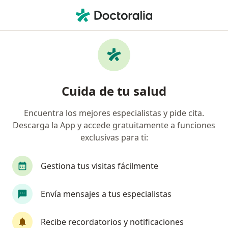
Men
Traumatismo Facial • Trujillo, La Libertad
Filtros
• 1
Seguro
Mapa
Especialistas en Traumatismo facial en
Cuida de tu salud
Trujillo
Encuentra los mejores especialistas y pide cita.
Descarga la App y accede gratuitamente a funciones
¿Qué especialidad estás buscando?
exclusivas para ti:
Cirujano maxilofacial
Cirujano general
O
Gestiona tus visitas fácilmente
Envía mensajes a tus especialistas
Recibe recordatorios y notificaciones